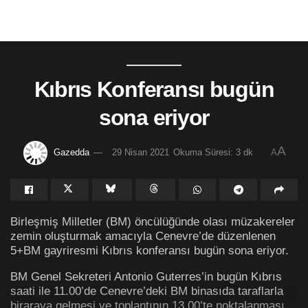
Kıbrıs Konferansı bugün
sona eriyor
A
Gazedda
29 Nisan 2021
Okuma Süresi: 3 dk
A
Birleşmiş Milletler (BM) öncülüğünde olası müzakereler
zemin oluşturmak amacıyla Cenevre’de düzenlenen
5+BM gayriresmi Kıbrıs konferansı bugün sona eriyor.
BM Genel Sekreteri Antonio Guterres’in bugün Kıbrıs
saati ile 11.00’de Cenevre’deki BM binasıda taraflarla
biraraya gelmesi ve toplantının 13.00’te noktalanması