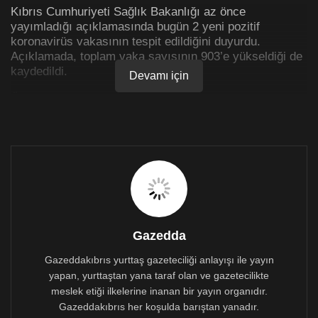
Kıbrıs Cumhuriyeti Sağlık Bakanlığı az önce
yayımladığı açıklamasında bugün 2 yeni pozitif
koronavirüs vakasının tespit edildiğini duyurdu.
Açıklamada, toplam vaka sayısının 903’e yükseldiği de
kaydedildi.
Devamı için
Öte yandan, bugün 72 yaşındaki bir kadının daha
koronavirüse bağlı semptomlarla hayatını kaybettiği de
bildirilirken, toplam ölüm sayısının 23’e yükseldiği de
belirtildi.
Gazedda
Gazeddakıbrıs yurttaş gazeteciliği anlayışı ile yayın
yapan, yurttaştan yana taraf olan ve gazetecilikte
meslek etiği ilkelerine inanan bir yayın organıdır.
Gazeddakıbrıs her koşulda barıştan yanadır.