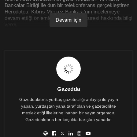
Bankalar Birliği ile dün bir telekonferans gerçekleştiren
Herodotou, Kıbrıs Merkez Bankası’nın incelemeye
devam ettiği önlemlerin uygulanma süresi hakkında bilgi
Devamı için
verdi.
Bu önlemler, Tek Denetim Sistemi’nin duyurulmasının
ardından ortaya çıkan Kıbrıs sistemsel bankacılığın
sermaye kurtarımı için olan 1,3 milyar Euro’ya ek
oluyor.
Kıbrıs Merkez Bankası, kendi görevi çerçevesinde bu
önlemleri düşünüyor. Kıbrıs Haber Ajansı’nın (KHA)
edindiği bilgiye göre, önerilerin bir hafta içinde onaya
sunulması bekleniyor. Bankaların bu önerileri kabul
Gazedda
ederek koronavirüsü salgınının baskısını hisseden reel
ekonomiye, işletmelere ve bireylere aktaracaklarına
Gazeddakıbrıs yurttaş gazeteciliği anlayışı ile yayın
inanılıyor.
yapan, yurttaştan yana taraf olan ve gazetecilikte
meslek etiği ilkelerine inanan bir yayın organıdır.
Gazeddakıbrıs her koşulda barıştan yanadır.