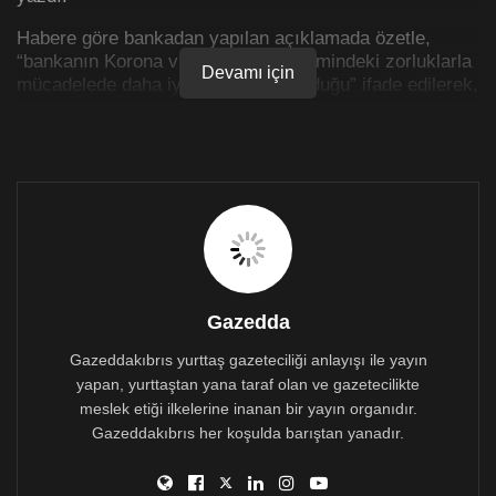
Habere göre bankadan yapılan açıklamada özetle,
“bankanın Korona virüs salgını dönemindeki zorluklarla
Devamı için
mücadelede daha iyi bir durumda olduğu” ifade edilerek,
gelecekteki zorlukların aşılması için de mevcut
planların uygulanmasına ve müşterilerle yakın işbirliği
yapılmasına devam edileceği” belirtildi.
Gazedda
Gazeddakıbrıs yurttaş gazeteciliği anlayışı ile yayın
yapan, yurttaştan yana taraf olan ve gazetecilikte
meslek etiği ilkelerine inanan bir yayın organıdır.
Gazeddakıbrıs her koşulda barıştan yanadır.