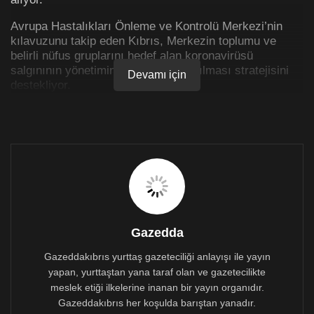
Avrupa Hastalıkları Önleme ve Kontrolü Merkezi’nin
kılavuzunu takip eden Kıbrıs, Merkezin toplumu ve
belirli nüfus gruplarını hedef alan koronavirüsü
salgınının yönetiminde testlerin artırılması stratejisini
Devamı için
destekliyor.
Otoriteler, çalışma yerlerinde, kapalı alanlarda ve diğer
yerlerde, PCR ve hızlı testler yapılmasıyla nüfusun,
daha iyi bir epidemiyolojik gözetimini amaçlayan sürekli
kontrolünün yapıldığını, böylelikle olumlu vakaların
tespit edilerek ayrı tutulduklarını belirtiyorlar.
Avrupa Hastalıkları Önleme ve Kontrolü Merkezi’ne
göre, diğer tedbirlerle birleştirilerek topluma artan test
uygulaması, vakaların azalmasına ve sonunda
Gazedda
uygulamadaki kısıtlamaların aşamalı olarak
rahatlatılmasına katkıda bulunuyor.
Gazeddakıbrıs yurttaş gazeteciliği anlayışı ile yayın
yapan, yurttaştan yana taraf olan ve gazetecilikte
meslek etiği ilkelerine inanan bir yayın organıdır.
Gazeddakıbrıs her koşulda barıştan yanadır.