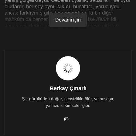
olurlardı; her şey aynı, sıkıcı, bunaltıcı, yorucuydu,
ancak farklıymış gibi davranıyorlardı ki bir diğer
mahkûm da benzer durumdaydı. Adı ise
Kerim
idi,
Devamı için
ancak diğerlerinden bir farkı vardı. Nereye giderse
gitsin hep bir mahkûm olacaktı.
Yeni bir gün olmuştu. Kerim yeni bir güne uyanmıştı,
ama suratı asıktı. Kış bitmemiş, soğuklar devam
ediyor, kar yağıyor, her yer anı gibi beyazlaşıyordu. Kar
tanelerini seyrediyor, gittikçe yüzü daha da asılıyor,
yorganı geri üzerine çekiyor, uykusu kaçıyor, geri
kalkıyor, yine uyuyamıyor, yine kalkıyor, gittikçe
sinirleniyor…
Berkay Çınarlı
______________________________________________
Şiir gürültüden doğar, sessizlikle ölür, yalnızlaşır,
__________________________
yalnızdır. Kimseler gibi.
Yaşlı bir adam,
keşkeleri hatırlayan
yalanlaşan keşkeleri anımsayan