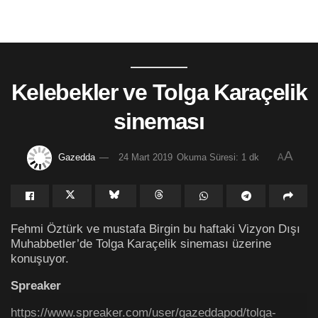
Kelebekler ve Tolga Karaçelik
sineması
A
Gazedda
24 Mart 2019
Okuma Süresi: 1 dk
A
Fehmi Öztürk ve mustafa Birgin bu haftaki Vizyon Dışı
Muhabbetler’de Tolga Karaçelik sineması üzerine
konuşuyor.
Spreaker
https://www.spreaker.com/user/gazeddapod/tolga-