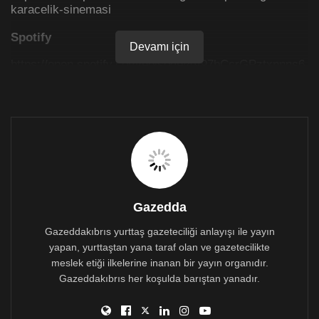
karacelik-sinemasi
Spotify
Devamı için
https://open.spotify.com/episode/4V97bCcrGPztxnnns6
rcoN?si=v2X7GZXdQ62p0buB8Vxv2A
Gazedda
Gazeddakıbrıs yurttaş gazeteciliği anlayışı ile yayın
yapan, yurttaştan yana taraf olan ve gazetecilikte
meslek etiği ilkelerine inanan bir yayın organıdır.
Gazeddakıbrıs her koşulda barıştan yanadır.