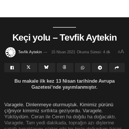
Keçi yolu – Tevfik Aytekin
A
Tevfik Aytekin
15 Nisan 2021
Okuma Süresi: 4 dk
A
Bu makale ilk kez 13 Nisan tarihinde Avrupa
Gazetesi’nde yayımlanmıştır.
Varagele. Dinlenmeye oturmuştuk. Kimimiz pürünü
çiğniyor kimimiz sırtlıkta geziyordu. Varagele.
Yüklüydüm. Ceran ile Ceren ha doğdu ha doğacaktı.
Varagele. Tam yedi dakikada, toprağın azı dişlerine
çatallı tırnaklarımı sürter gibi bir hisle doğurdum ikisini