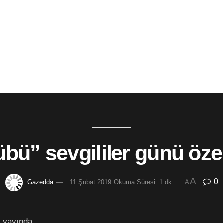
bü” sevgililer günü öz
A
0
Gazedda
11 Şubat 2019
Okuma Süresi: 1 dk
A
e yayında…