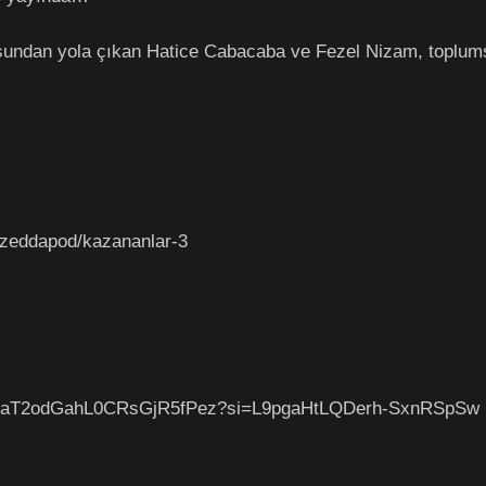
sundan yola çıkan Hatice Cabacaba ve Fezel Nizam, toplumsal
azeddapod/kazananlar-3
ode/3aT2odGahL0CRsGjR5fPez?si=L9pgaHtLQDerh-SxnRSpSw