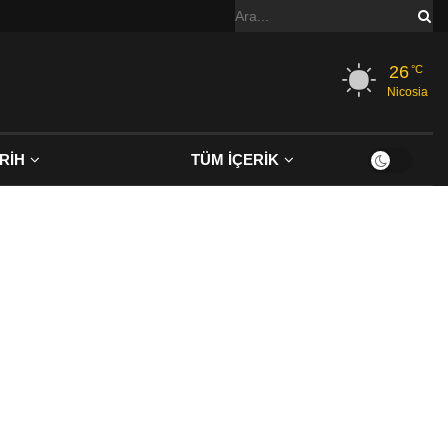
26
°C
Nicosia
RİH
TÜM İÇERİK