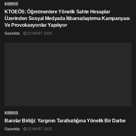
Kavala hakkında 5 Şubat’ta Türkiye’de yapılan son
KIBRIS
duruşmada İstanbul 36. Ağır Ceza
KTOEÖS: Öğretmenlere Yönelik Sahte Hesaplar
Mahkemesi “anayasal düzeni ortadan kaldırmaya
Üzerinden Sosyal Medyada İtibarsızlaştırma Kampanyası
teşebbüs” ve “siyasal ve askeri casusluk” suçlamalrıyla
Ve Provokasyonlar Yapılıyor
açılan davanın Gezi davasıyla birleştirilmesine karar
vermişti.
Gazedda
23 MART 2025
KIBRIS
Barolar Birliği: Yargının Tarafsızlığına Yönelik Bir Darbe
Gazedda
22 MART 2025