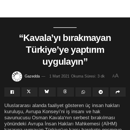
“Kavala’yı bırakmayan
Türkiye’ye yaptırım
uygulayın”
A
Gazedda
1 Mart 2021
Okuma Süresi: 3 dk
A
Uluslararası alanda faaliyet gösteren üç insan hakları
kuruluşu, Avrupa Konseyi’ni iş insanı ve hak
savunucusu Osman Kavala‘nın serbest bırakılması
yönündeki Avrupa İnsan Hakları Mahkemesi (AİHM)
kararına uymayan Türkiye’ye karşı harekete geçmeye