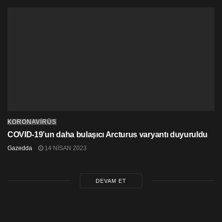
kapalı otel turizm için haftada azami 4 uçuş
düzenlenmesi uygun görülmüştür. Otel çalışanları her
yedi günde bir PCR testlerini yineleyeceklerdir.
Tedarikçiler ise otel içerisinde bulunan kişiler ile hiçbir
şekilde temas etmeden malzeme temini
yapacaklarıdır .
21.04.2021 tarihinde yapılan haftalık Covid 19 verileri
aşağıdaki tabloda verilmiştir.
KARŞILAŞTIRMA
14.04.
20.04.
Deği
KORONAVİRÜS
TABLOSU
2021
2021
şim
COVID-19’un daha bulaşıcı Arcturus varyantı duyuruldu
Toplam vaka sayısı
466
479
2.79
%
Gazedda
14 NISAN 2023
Yerel vaka sayısı
368
395
7.34
%
DEVAM ET
Karantinada
79
58
-26.
pozitifleşen
58%
Yurtdışı vaka
19
26
36.8
4%