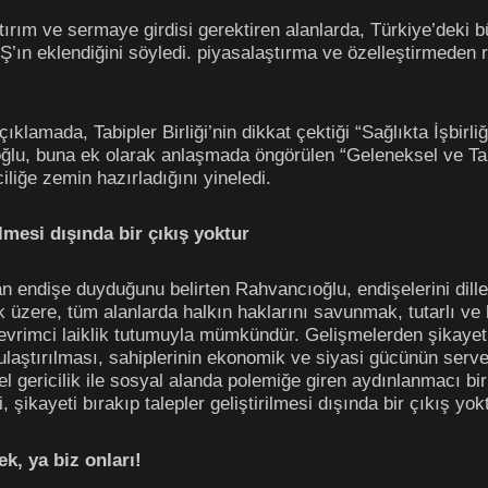
ırım ve sermaye girdisi gerektiren alanlarda, Türkiye’deki b
ın eklendiğini söyledi. piyasalaştırma ve özelleştirmeden ra
klamada, Tabipler Birliği’nin dikkat çektiği “Sağlıkta İşbirl
ıoğlu, buna ek olarak anlaşmada öngörülen “Geleneksel ve T
iliğe zemin hazırladığını yineledi.
ilmesi dışında bir çıkış yoktur
 endişe duyduğunu belirten Rahvancıoğlu, endişelerini dillend
üzere, tüm alanlarda halkın haklarını savunmak, tutarlı ve ka
, devrimci laiklik tutumuyla mümkündür. Gelişmelerden şikaye
ulaştırılması, sahiplerinin ekonomik ve siyasi gücünün serv
sel gericilik ile sosyal alanda polemiğe giren aydınlanmacı b
ikayeti bırakıp talepler geliştirilmesi dışında bir çıkış yokt
k, ya biz onları!