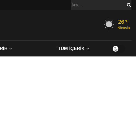
26
°C
Nicosia
RİH
TÜM İÇERİK