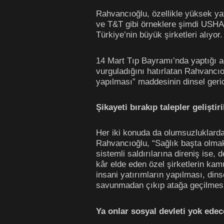
Rahvancıoğlu, özellikle yüksek yat
ve T&T gibi örneklere şimdi USHAŞ’
Türkiye’nin büyük şirketleri alıyor.
14 Mart Tıp Bayramı’nda yaptığı açı
vurguladığını hatırlatan Rahvanc
yapılması” maddesinin dinsel geric
Şikayeti bırakıp talepler geliştir
Her iki konuda da olumsuzluklardan
Rahvancıoğlu, “Sağlık başta olmak 
sistemli saldırılarına direniş ise
kâr elde eden özel şirketlerin kam
insani yatırımların yapılması, din
savunmadan çıkıp atağa geçilmesi, ş
Ya onlar sosyal devleti yok edece