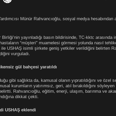
Yardımcısı Münür Rahvancıoğlu, sosyal medya hesabından a
Birliği’nin yayınladığı basın bildirisinde, TC-kktc arasında 
hastaların “müşteri” muamelesi görmesi yolunda nasıl tehlikele
le USHAŞ isimli şirkete geniş yetkiler verildiğini belirten 
diğini vurguladı.
ikensiz gül bahçesi yaratıldı
ğu gibi sağlıkta da, kamusal olanın yıpratıldığını ve özel se
musal kurumların yatırımsız, geri, atıl bırakıldığını söyleye
belirtti. Rahvancıoğlu, eğitim, enerji, ulaşım, barınma ve aka
dığına dikkat çekti.
mdi USHAŞ eklendi