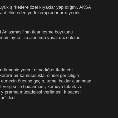
üyük şirketlere özel kıyaklar yapıldığını, AKSA
nt elde eden yerli kompradorların yerini,
iği Anlaşması”nın ticarileşme boyutunu
amamlayıcı Tıp alanında yasal düzenleme
irmenin yeterli olmadığını ifade etti.
rarlı bir kamuculukla; dinsel gericiliğin
t etmenin ötesine geçip, temel haklar alanından
et vergisi ile budanması, kamuya teknik ve
ir yıpratma mücadelesi verilmesi; kısacası
ur” dedi.