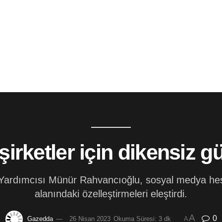
rketler için dikensiz gü
 Yardımcısı Münür Rahvancıoğlu, sosyal medya he
alanındaki özelleştirmeleri eleştirdi.
A
0
Gazedda
26 Nisan 2023
Okuma Süresi: 3 dk
A