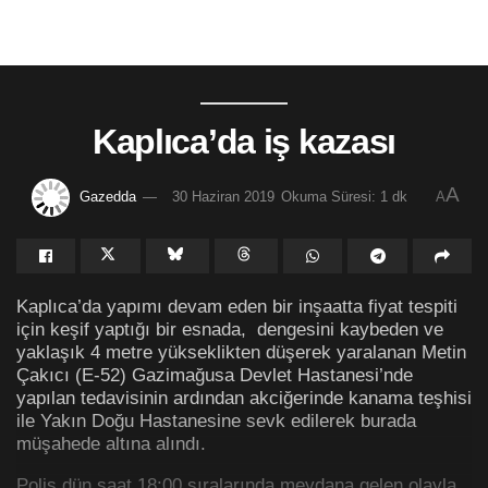
Kaplıca’da iş kazası
A
Gazedda
30 Haziran 2019
Okuma Süresi: 1 dk
A
Kaplıca’da yapımı devam eden bir inşaatta fiyat tespiti
için keşif yaptığı bir esnada, dengesini kaybeden ve
yaklaşık 4 metre yükseklikten düşerek yaralanan Metin
Çakıcı (E-52) Gazimağusa Devlet Hastanesi’nde
yapılan tedavisinin ardından akciğerinde kanama teşhisi
ile Yakın Doğu Hastanesine sevk edilerek burada
müşahede altına alındı.
Polis dün saat 18:00 sıralarında meydana gelen olayla