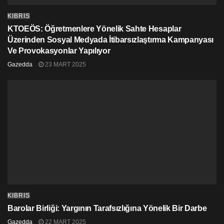
Soykırımı’nda (Holocaust) yaşamını yitirmişti.
KIBRIS
Kanada Başbakanı, resmi özür açıklamasını yapmadan
KTOEÖS: Öğretmenlere Yönelik Sahte Hesaplar
önce Saint-Louis adlı gemide bulunanlar arasında halen
hayatta olan son kişilerden olan Ana Maria Gordon adlı
Üzerinden Sosyal Medyada İtibarsızlaştırma Kampanyası
kadını bürosunda kabul etmişti.
Ve Provokasyonlar Yapılıyor
Gazedda
23 MART 2025
KIBRIS
Barolar Birliği: Yargının Tarafsızlığına Yönelik Bir Darbe
Gazedda
22 MART 2025