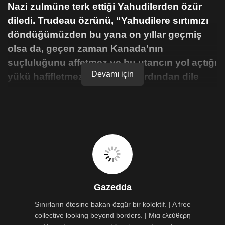
Nazi zulmüne terk ettiği Yahudilerden özür
diledi. Trudeau özrünü, “Yahudilere sırtımızı
döndüğümüzden bu yana on yıllar geçmiş
olsa da, geçen zaman Kanada’nın
suçluluğunu affetmez ve bu utancın yol açtığı
Devamı için
yükü hafifletmez” sözlerinin ardından dile
getirdi.
Kanada, 1939’da Nazi zulmünden kaçan Yahudilere
ülkeye girişlerine izni verilmemesi nedeniyle resmen
özür diledi.
ANF’nin aktardığına göre Kanada Başbakanı Justin
Trudeau, İkinci Dünya Savaşı’nın başlamasından önce
Nazi Almanyası’ndan kaçan 900’ü aşkın Yahudi’nin
ülkeye girişlerine izni verilmemesi nedeniyle resmen
Gazedda
özür diledi.
Sınırların ötesine bakan özgür bir kolektif. | A free
Parlamento önünde konuşan Trudeau, o dönemde 11
collective looking beyond borders. | Μια ελεύθερη
milyon nüfusu olan Kanada’da 160 bin Yahudi’nin