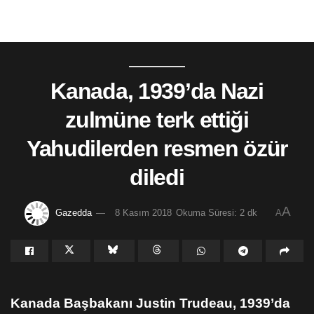
Kanada, 1939’da Nazi
zulmüne terk ettiği
Yahudilerden resmen özür
diledi
A
Gazedda
8 Kasım 2018
Okuma Süresi: 2 dk
A
Kanada Başbakanı Justin Trudeau, 1939’da