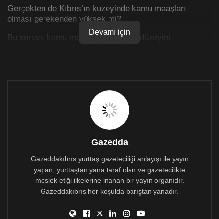
Gerçekten de Kıbrıs’ın kuzeyinde kamu maaşları
olması gerekenden yüksek mi?
Devamı için
Bu soruyu kamu maaşları ile üretim düzeyini
kıyaslayarak cevaplamak mümkün. Bir ülkenin bir yılda
ürettiği tüm mal ve hizmetlerin toplam değerini, milli
gelir rakamları gösterir.
DPÖ’nün açıkladığı en son milli gelir rakamları 2017
yılına ait (Buradaki hesaplamaların tümü, 2017 yılının
dolar kuru üzerinden, yani 3.65’ten yapılmıştır). DPÖ’ye
göre Kuzey Kıbrıs’ın 2017 yılındaki milli geliri yaklaşık
4 milyar dolar. Yine DPÖ’nün verilerine göre 2017
yılında istihdam edilen toplam kişi sayısı yaklaşık 121
Gazedda
bin. Milli geliri çalışan sayısına böldüğümüz zaman,
çalışan başına yıllık milli gelirin yaklaşık 33 bin dolar
Gazeddakıbrıs yurttaş gazeteciliği anlayışı ile yayın
olduğunu görüyoruz. Bu rakam da ortalama bir
yapan, yurttaştan yana taraf olan ve gazetecilikte
çalışanın bir yılda, 33 bin dolarlık ekonomik bir değer
meslek etiği ilkelerine inanan bir yayın organıdır.
yarattığını gösteriyor.
Gazeddakıbrıs her koşulda barıştan yanadır.
Şimdi bu rakamı kamu maaşlarının seviyesi ile
karşılaştıralım.