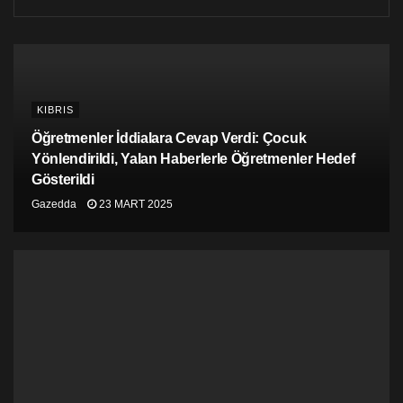
gelişmekte olan ülkelerde görülür. Tüm anne ölümlerinin
yaklaşık üçte ikisi Sahra’nın güneyi Afrika’da
gerçekleşmektedir. Nijerya ve Hindistan tek başına bu
türden küresel ölümlerin üçte birini oluşturmaktadır.
Dünyada en az gelişmiş ülkelerdeki doğum esnası ölüm
KIBRIS
oranı, her 100.000 canlı doğum için 436 ölüm anlamına
gelmektedir. Bu oran varlıklı ülkelerde 12 gibi ciddi bir
Öğretmenler İddialara Cevap Verdi: Çocuk
düşüşe tekabül eder.
Yönlendirildi, Yalan Haberlerle Öğretmenler Hedef
Gösterildi
Ölümleri azaltmak için ne gibi önlemler alındı?
Gazedda
23 MART 2025
Ölüm sayısı yüksek olsa da bu rakamlar ilerleme
kaydedilmiş rakamlardır. Örneğin, 1990 yılında, yılda
yaklaşık 532.000 kadının bu şekilde öldüğü tahmin
edilen rakamken bu rakamda bir kuşak içinde %44lük
bir düşüş yaşandı.
Bu azalma hrnüz kutlamacak olmaktan uzak olsa da
büyük küresel taahhütlerde küçük bir geri dönüşü
yansıtmaktadır. 1975’te Meksika’da düzenlenen ilk
dünya kadın hakları konferansında doğum sebepli kadın