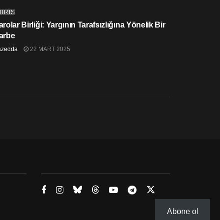
IBRIS
rolar Birliği: Yargının Tarafsızlığına Yönelik Bir
arbe
azedda
22 MART 2025
Abone ol