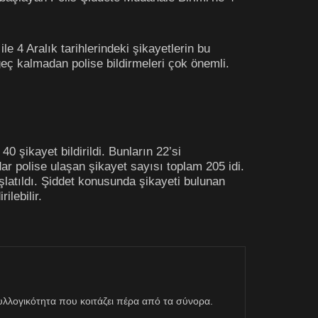
4 Aralık tarihlerindeki şikayetlerin bu
eç kalmadan polise bildirmeleri çok önemli.
0 şikayet bildirildi. Bunların 22’si
ar polise ulaşan şikayet sayısı toplam 205 idi.
şlatıldı. Şiddet konusunda şikayeti bulunan
ilebilir.
η συλλογικότητα που κοιτάζει πέρα από τα σύνορα.