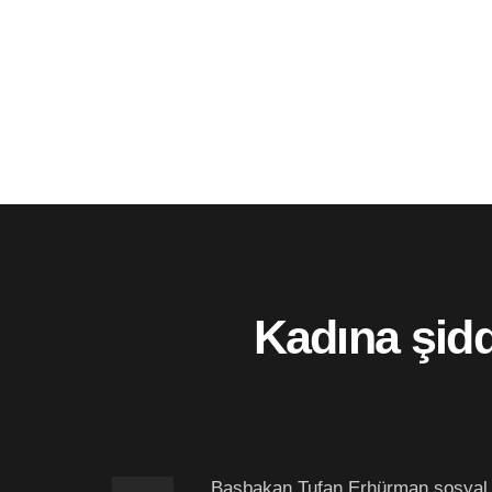
Kadına şidd
Başbakan Tufan Erhürman sosyal