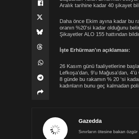
Aralık tarihine kadar 40 şikayet bil
Daha önce Ekim ayına kadar bu rak
oranın %20’si kadar olduğunu belir
Şikayetler ALO 155 hattından bildiri
İşte Erhürman’ın açıklaması:
26 Kasım günü faaliyetlerine başlay
Lefkoşa’dan, 9’u Mağusa’dan, 4’ü G
8 günde bu rakamın % 20 ‘si kadar 
kadınların bunu geç kalmadan polise
Gazedda
Sınırların ötesine bakan özgür 