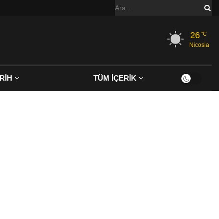
26
°C
Nicosia
RİH
TÜM İÇERİK