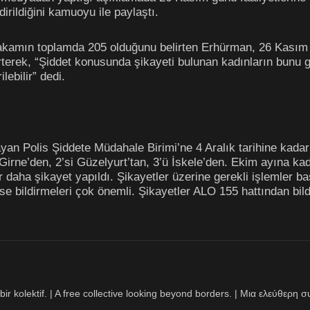
dirildiğini kamuoyu ile paylaştı.
amın toplamda 205 olduğunu belirten Erhürman, 26 Kasım ile 
terek, “
Şiddet konusunda şikayeti bulunan kadınların bunu g
lebilir” dedi.
an Polis Şiddete Müdahale Birimi’ne 4 Aralık tarihine kadar 4
irne’den, 2’si Güzelyurt’tan, 3’ü İskele’den. Ekim ayına kad
daha şikayet yapıldı. Şikayetler üzerine gerekli işlemler ba
 bildirmeleri çok önemli. Şikayetler ALO 155 hattından bildir
bir kolektif. | A free collective looking beyond borders. | Μια ελεύθερ