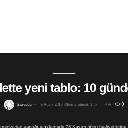
ette yeni tablo: 10 günd
A
0
Gazedda
5 Aralık 2018
Okuma Süresi: 1 dk
A
 medyadan yaptığı açıklamada
26 Kasım günü faaliyetlerine