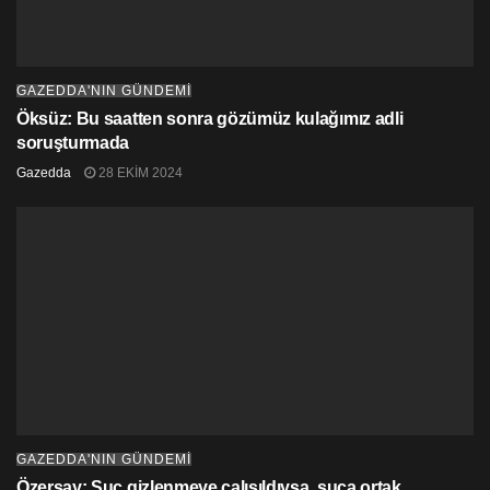
GAZEDDA'NIN GÜNDEMİ
Öksüz: Bu saatten sonra gözümüz kulağımız adli
soruşturmada
Gazedda
28 EKIM 2024
GAZEDDA'NIN GÜNDEMİ
Özersay: Suç gizlenmeye çalışıldıysa, suça ortak