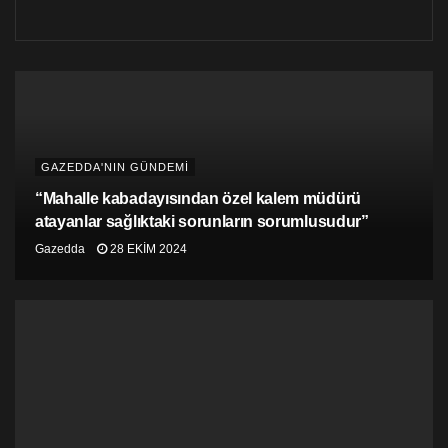
organizasyonu için 20 Şubat Perşembe günü saat
17.30’da Khora Kitap Café’de buluşalım.
Etiketler:
8 mart
emek
eylem
kadın
yürüyüş
GAZEDDA'NIN GÜNDEMİ
“Mahalle kabadayısından özel kalem müdürü
atayanlar sağlıktaki sorunların sorumlusudur”
Gazedda
28 EKIM 2024