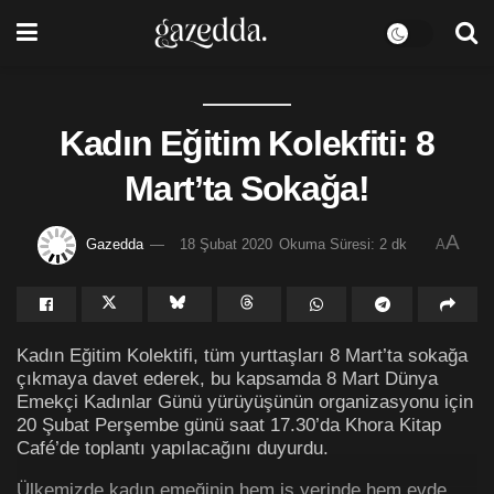
Kadın Eğitim Kolekfiti: 8
Mart’ta Sokağa!
A
Gazedda
18 Şubat 2020
Okuma Süresi: 2 dk
A
Kadın Eğitim Kolektifi, tüm yurttaşları 8 Mart’ta sokağa
çıkmaya davet ederek, bu kapsamda 8 Mart Dünya
Emekçi Kadınlar Günü yürüyüşünün organizasyonu için
20 Şubat Perşembe günü saat 17.30’da Khora Kitap
Café’de toplantı yapılacağını duyurdu.
Ülkemizde kadın emeğinin hem iş yerinde hem evde