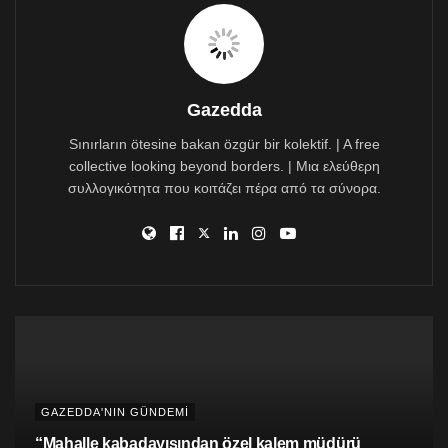
için bir utanç kaynağı olduğunu vurguladı.
Rogers, “Bir cinayet işlenmiş ise suçlu olan cinayetin
failidir ve bunun ötesi yoktur. Kıbrıs Gazetesi’nde bu
manşetin yayınlanmasından sorumlu olanların başta
Helin ve ailesine olmak üzere tüm topluma bir özür
Gazedda
borcu vardır. Işıklar yoldaşın olsun Helin, çok
Sınırların ötesine bakan özgür bir kolektif. | A free
üzgünüm” dedi.
collective looking beyond borders. | Μια ελεύθερη
συλλογικότητα που κοιτάζει πέρα από τα σύνορα.
GAZEDDA'NIN GÜNDEMİ
“Mahalle kabadayısından özel kalem müdürü