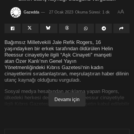
A
Gazedda
27 Ocak 2023
Okuma Süresi: 1 dk
A
Bağımsız Milletvekili Jale Refik Rogers, 16
yaşındayken bir erkek tarafından öldürülen Helin
Reessur cinayetiyle ilgili “Aşk Cinayeti” manşeti
atan Özer Kanlı‘nın Genel Yayın
Yönetmenliğindeki Kıbrıs Gazetesi‘nin kadın
cinayetlerini sıradanlaştıran, meşrulaştıran haber dilinin
utanç kaynağı olduğunu vurguladı.
Sosyal medya hesabından açıklama yapan Rogers,
ülkedeki herkesi derinden sarsan Reessur cinayetiyle
Devamı için
ilgili Kıbrıs Gazetesi’nin yaptığı manşetin kabul edilebilir
olmadığını, kadına şiddeti ve kadın cinayetlerini
sıradanlaştıran, meşrulaştıran bu sansasyonel haber
dilinin medya etik ilkelerine de aykırı olduğunu
söyleyerek, böyle bir habercilik anlayışının ülke basını