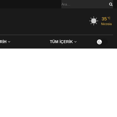
35
°C
Nicosia
RİH
TÜM İÇERİK