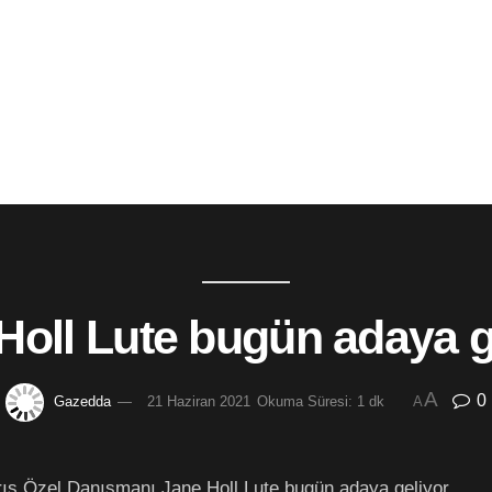
Holl Lute bugün adaya g
A
0
Gazedda
21 Haziran 2021
Okuma Süresi: 1 dk
A
rıs Özel Danışmanı Jane Holl Lute bugün adaya geliyor.