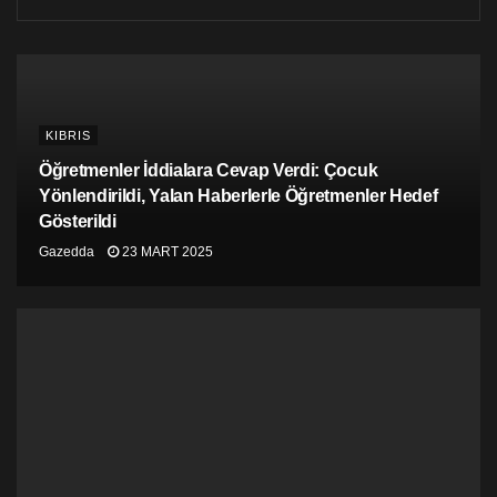
Gunnlaugsson’un partisi İlerici Parti son seçimde
oylarının yarısından fazlasını kaybetti.
KIBRIS
Öğretmenler İddialara Cevap Verdi: Çocuk
Yönlendirildi, Yalan Haberlerle Öğretmenler Hedef
Gösterildi
Gazedda
23 MART 2025