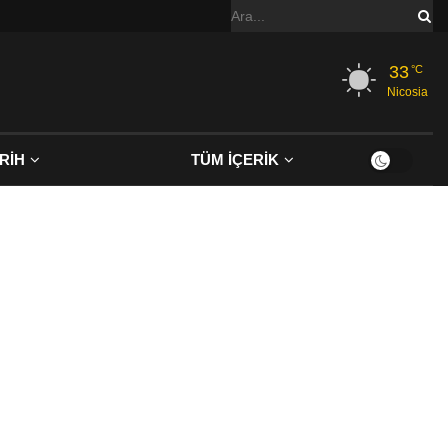
33
°C
Nicosia
RİH
TÜM İÇERİK