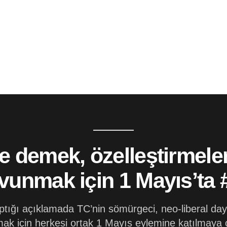
le demek, özelleştirmele
avunmak için 1 Mayıs’ta 
aptığı açıklamada TC’nin sömürgeci, neo-liberal da
ak için herkesi ortak 1 Mayıs eylemine katılmaya ç