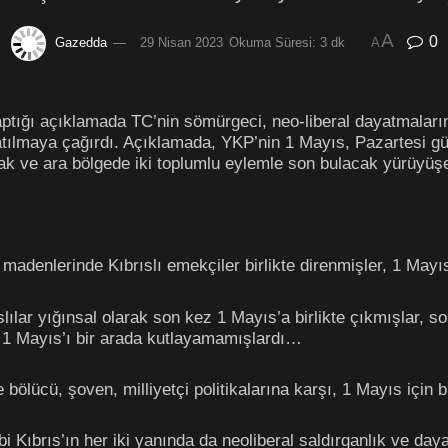
A
0
Gazedda
29 Nisan 2023
Okuma Süresi: 3 dk
A
yaptığı açıklamada TC’nin sömürgeci, neo-liberal dayatmalar
atılmaya çağırdı. Açıklamada, YKP’nin 1 Mayıs, Pazartesi 
 ve ara bölgede iki toplumlu eylemle son bulacak yürüyüşe k
denlerinde Kıbrıslı emekçiler birlikte direnmişler, 1 Mayıs’
ılar yığınsal olarak son kez 1 Mayıs’a birlikte çıkmışlar, sonr
ar 1 Mayıs’ı bir arada kutlayamamışlardı…
ölücü, şoven, milliyetçi politikalarına karşı, 1 Mayıs için 
 Kıbrıs’ın her iki yanında da neoliberal saldırganlık ve dayat