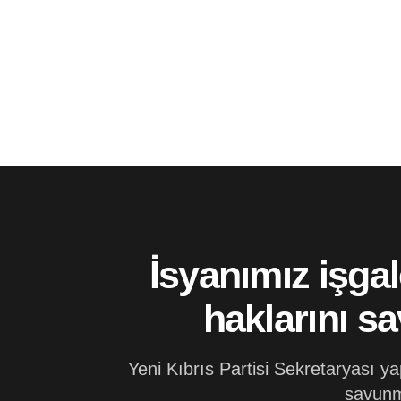
İsyanımız işga
haklarını s
Yeni Kıbrıs Partisi Sekretaryası y
savunm