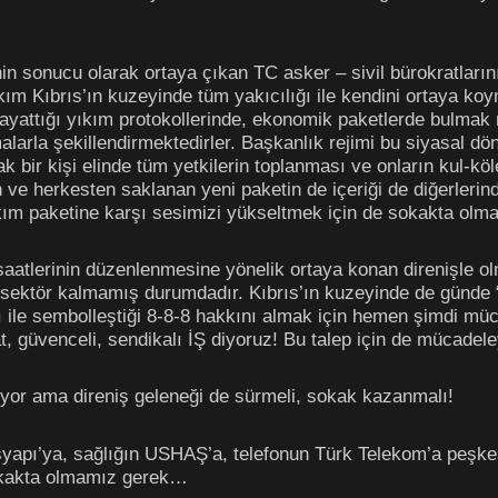
inin sonucu olarak ortaya çıkan TC asker – sivil bürokratlarını
ı yıkım Kıbrıs’ın kuzeyinde tüm yakıcılığı ile kendini ortaya
n dayattığı yıkım protokollerinde, ekonomik paketlerde bulm
alarla şekillendirmektedirler. Başkanlık rejimi bu siyasal d
ak bir kişi elinde tüm yetkilerin toplanması ve onların kul-kö
ve herkesten saklanan yeni paketin de içeriği de diğerlerind
kım paketine karşı sesimizi yükseltmek için de sokakta ol
saatlerinin düzenlenmesine yönelik ortaya konan direnişle olm
 sektör kalmamış durumdadır. Kıbrıs’ın kuzeyinde de günde “
nı ile sembolleştiği 8-8-8 hakkını almak için hemen şimdi 
t, güvenceli, sendikalı İŞ diyoruz! Bu talep için de mücade
rüyor ama direniş geleneği de sürmeli, sokak kazanmalı!
yapı’ya, sağlığın USHAŞ’a, telefonun Türk Telekom’a peşkeş
okakta olmamız gerek…