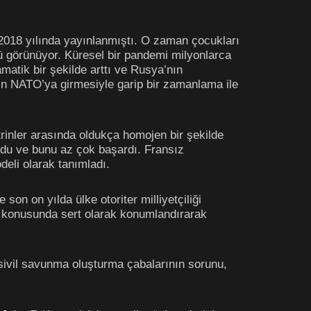
 2018 yılında yayınlanmıştı. O zaman çocukları
şlü görünüyor. Küresel bir pandemi milyonlarca
amatik bir şekilde arttı ve Rusya’nın
in NATO’ya girmesiyle garip bir zamanlama ile
trinler arasında oldukça homojen bir şekilde
rdu ve bunu az çok başardı. Fransız
deli olarak tanımladı.
on on yılda ülke otoriter milliyetçiliği
ç konusunda sert olarak konumlandırarak
sivil savunma oluşturma çabalarının sorunu,