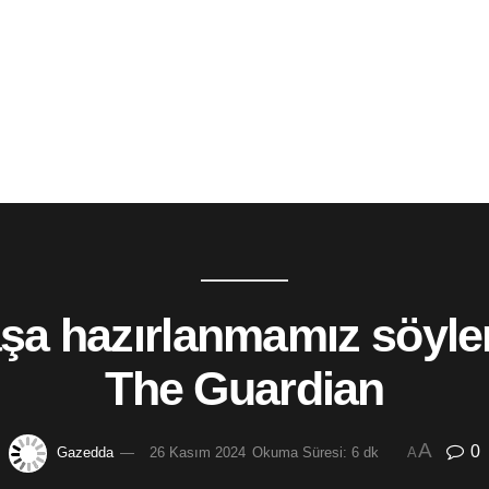
aşa hazırlanmamız söylend
The Guardian
A
0
Gazedda
26 Kasım 2024
Okuma Süresi: 6 dk
A