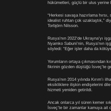
hükümetleri, güçlü bir ulus yerine 
“Herkesi savaşa hazırlama hırsı, s
idealist ruhtan çok uzaklaştık,” d
Torbjörn Nilsson.
Rusya’nın 2022’de Ukrayna’yı işga
Nyamko Sabuni’nin, Rusya’nın işga
söyledi: “Eğer işler daha da kötüy
Yorumların ortaya çıkmasından kıs
fikrinin gözden düştüğü İsveç’te g
Rusya’nın 2014 yılında Kırım’ı il
eksikliklere ilişkin endişelerini d
hizmeti yeniden getirildi.
Ancak onlarca yıl süren kemer sıkm
İsveç’te bir zamanlar kamuya ait 