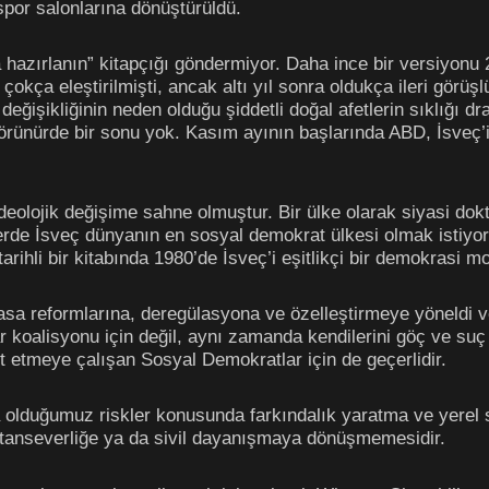
spor salonlarına dönüştürüldü.
a hazırlanın” kitapçığı göndermiyor. Daha ince bir versiyonu
çokça eleştirilmişti, ancak altı yıl sonra oldukça ileri görü
eğişikliğinin neden olduğu şiddetli doğal afetlerin sıklığı dr
örünürde bir sonu yok. Kasım ayının başlarında ABD, İsveç’
ideolojik değişime sahne olmuştur. Bir ülke olarak siyasi dok
lerde İsveç dünyanın en sosyal demokrat ülkesi olmak istiyo
ihli bir kitabında 1980’de İsveç’i eşitlikçi bir demokrasi mo
sa reformlarına, deregülasyona ve özelleştirmeye yöneldi ve s
r koalisyonu için değil, aynı zamanda kendilerini göç ve su
it etmeye çalışan Sosyal Demokratlar için de geçerlidir.
olduğumuz riskler konusunda farkındalık yaratma ve yerel 
 vatanseverliğe ya da sivil dayanışmaya dönüşmemesidir.