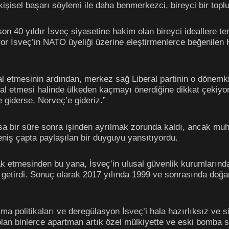
kişisel başarı söylemi ile daha benmerkezci, bireyci bir toplu
on 40 yıldır İsveç siyasetine hakim olan bireyci ideallere t
iyor İsveç’in NATO üyeliği üzerine eleştirmenlerce beğenilen
l etmesinin ardından, merkez sağ Liberal partinin o dönemki
l etmesi halinde ülkeden kaçmayı önerdiğine dikkat çekiyor
e giderse, Norveç’e gideriz.”
a bir süre sonra işinden ayrılmak zorunda kaldı, ancak muht
eniş çapta paylaşılan bir duyguyu yansıtıyordu.
hak etmesinden bu yana, İsveç’in ulusal güvenlik kurumlarınd
ile getirdi. Sonuç olarak 2017 yılında 1999 ve sonrasında doğa
a politikaları ve deregülasyon İsveç’i hala hazırlıksız ve s
olan binlerce apartman artık özel mülkiyette ve eski bomba s