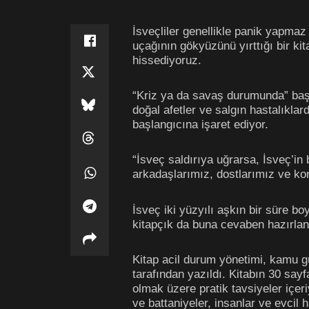
İsveçliler genellikle panik yapmaz
uçağının gökyüzünü yırttığı bir k
hissediyoruz.
“Kriz ya da savaş durumunda” başlı
doğal afetler ve salgın hastalıkla
başlangıcına işaret ediyor.
“İsveç saldırıya uğrarsa, İsveç’i
arkadaşlarımız, dostlarımız ve kom
İsveç iki yüzyılı aşkın bir süre bo
kitapçık da buna cevaben hazırlan
Kitap acil durum yönetimi, kamu gü
tarafından yazıldı. Kitabın 30 say
olmak üzere pratik tavsiyeler içeri
ve battaniyeler, insanlar ve evcil