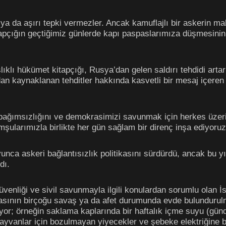
 ya da aşırı tepki vermezler. Ancak kamuflajlı bir askerin ma
itapçığın geçtiğimiz günlerde kapı paspaslarımıza düşmesini
klı hükümet kitapçığı, Rusya’dan gelen saldırı tehdidi artar
rdan kaynaklanan tehditler hakkında kasvetli bir mesaj içere
n bağımsızlığını ve demokrasimizi savunmak için herkes üzeri
şularımızla birlikte her gün sağlam bir direnç inşa ediyoruz”
yunca askeri bağlantısızlık politikasını sürdürdü, ancak bu y
dı.
venliği ve sivil savunmayla ilgili konulardan sorumlu olan 
fasının birçoğu savaş ya da afet durumunda evde bulundurulma
yor; örneğin saklama kaplarında bir haftalık içme suyu (günde
 hayvanlar için bozulmayan yiyecekler ve şebeke elektriğine b