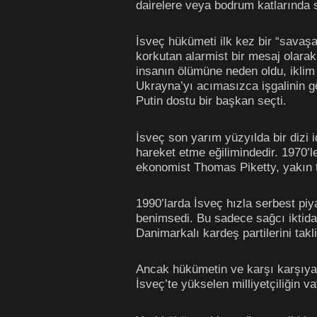
dairelere veya bodrum katlarında 
İsveç hükümeti ilk kez bir “savaş
korkutan alarmist bir mesaj olarak 
insanın ölümüne neden oldu, iklim d
Ukrayna’yı acımasızca işgalinin g
Putin dostu bir başkan seçti.
İsveç son yarım yüzyılda bir dizi 
hareket etme eğilimindedir. 1970’
ekonomist Thomas Piketty, yakın tar
1990’larda İsveç hızla serbest piya
benimsedi. Bu sadece sağcı iktida
Danimarkalı kardeş partilerini takl
Ancak hükümetin ve karşı karşıya 
İsveç’te yükselen milliyetçiliğin