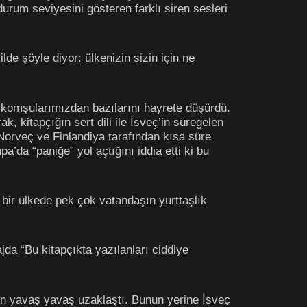
durum seviyesini gösteren farklı siren sesleri
de şöyle diyor: ülkenizin sizin için ne
alı komşularımızdan bazılarını hayrete düşürdü.
ak, kitapçığın sert dili ile İsveç’in süregelen
– Norveç ve Finlandiya tarafından kısa süre
a’da “paniğe” yol açtığını iddia etti ki bu
bir ülkede pek çok vatandaşın yurttaşlık
da “Bu kitapçıkta yazılanları ciddiye
den yavaş yavaş uzaklaştı. Bunun yerine İsveç