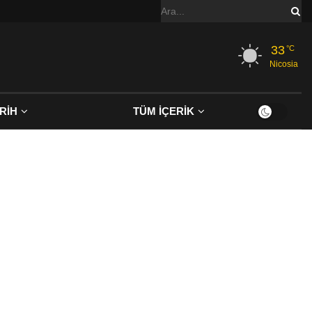
33
°C
Nicosia
RİH
TÜM İÇERİK