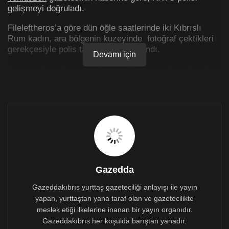
gelişmeyi doğruladı.
Fileleftheros’a göre dün öğle saatlerinde iki Kıbrıslı
Rum kadın, ara bölgenin kuzeyinde fotoğraf çektikleri
gerekçesiyle polis tarafından tutuklandı.
Devamı için
Anne ve kızın bugun askeri mahkemeye çıkartılacağı
da belirtildi.
Yenidüzen’de
çıkan haberinde söz konusu evin 74
öncesinde tutuklanan ailenin evi olduğu ve şu an bir
askeri yetkilinin o evde oturduğu yazmakta.
Etiketler:
asker
fotoğraf
işgal
tutuklama
Gazedda
Gazeddakıbrıs yurttaş gazeteciliği anlayışı ile yayın
yapan, yurttaştan yana taraf olan ve gazetecilikte
meslek etiği ilkelerine inanan bir yayın organıdır.
Gazeddakıbrıs her koşulda barıştan yanadır.