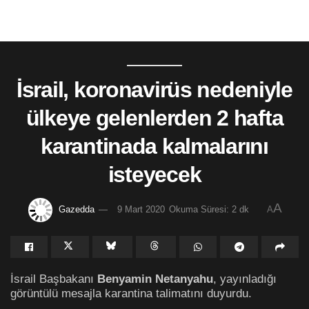
İsrail, koronavirüs nedeniyle
ülkeye gelenlerden 2 hafta
karantinada kalmalarını
isteyecek
A
Gazedda
9 Mart 2020
Okuma Süresi: 2 dk
A
İsrail Başbakanı
Benyamin Netanyahu
, yayınladığı
görüntülü mesajla karantina talimatını duyurdu.