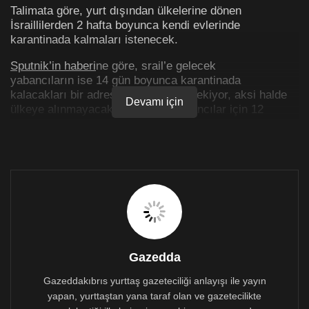
Talimata göre, yurt dışından ülkelerine dönen
İsraillilerden 2 hafta boyunca kendi evlerinde
karantinada kalmaları istenecek.
Sputnik’in haberi
ne göre, srail’e gelecek
yabancıların ise 14 gün boyunca karantinada
kalacakları bir adres belirtmeleri gerekiyor, aksi halde
Devamı için
ülkeye alınmayacaklar. Talimat yabancılar için 12
Mart’ta yürürlüğe girecek.
Vaka sayısı 42’ye yükseldi
Öte yandan Sağlık Bakanlığı, ülkedeki Kovid-19 vaka
sayısının 42’ye yükseldiğini duyurdu.
Bakanlıktan yapılan yazılı açıklamada, isimleri
paylaşılmayan 3 İsraillide daha Kovid-19 tespit edildiği
belirtildi.
Gazedda
Virüse yakalananlardan 2’sinin İsviçre’den, diğerinin de
Gazeddakıbrıs yurttaş gazeteciliği anlayışı ile yayın
İspanya’dan döndüğü ifade edildi.
yapan, yurttaştan yana taraf olan ve gazetecilikte