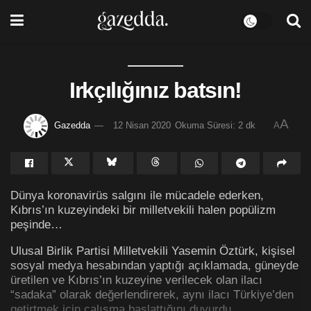
Irkçılığınız batsın!
A
Gazedda
12 Nisan 2020
Okuma Süresi: 2 dk
A
Dünya koronavirüs salgını ile mücadele ederken,
Kıbrıs’ın kuzeyindeki bir milletvekili halen popülizm
peşinde…
Ulusal Birlik Partisi Milletvekili Yasemin Öztürk, kişisel
sosyal medya hesabından yaptığı açıklamada, güneyde
üretilen ve Kıbrıs’ın kuzeyine verilecek olan ilacı
“sadaka” olarak değerlendirerek, aynı ilacı Türkiye’den
getirtmek için çalışma başlattığını duyurdu.