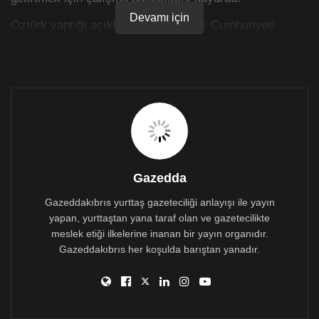
Devamı için
Öztürk yaptığı açıklamasında, Kıbrıs Cumhuriyeti
liderliğini “kafasına göre” hareket etmekle suçlayarak,
Kıbrıslırumları samimi bulmadığını ve haber konusu
haline gelen olan rakamın kutusunun 17.95 Türk Lirası
olduğunu tespit ettiğini belirtti.
Öztürk açıklamasının devamında şunları kaydetti:
” Ben, hem şahsi, hem de bu ülkenin Milletvekili olarak
Güney Kıbrıs Rum Yönetiminin göndereceği bu
sadakayı kabul etmiyor, ayrıca en hızlı şekilde, bu
Gazedda
ilacın maliyetini kendi cebimden karşılamak suretiyle
Türkiye’den bu ilaçları getirmek için çalışmalara
Gazeddakıbrıs yurttaş gazeteciliği anlayışı ile yayın
başlıyorum.”
yapan, yurttaştan yana taraf olan ve gazetecilikte
meslek etiği ilkelerine inanan bir yayın organıdır.
Öztürk’e çağrımız, faşist kafasına bu virüsün din, dil,
Gazeddakıbrıs her koşulda barıştan yanadır.
ırk ayrımı yapmadığını sokması ve bahsi geçen miktarı
ihtiyacı olan insanlara ya da Kıbrıs Türk Tabipler
Birliği’ne bağışlamasıdır. Daha çok işe yarayacak!