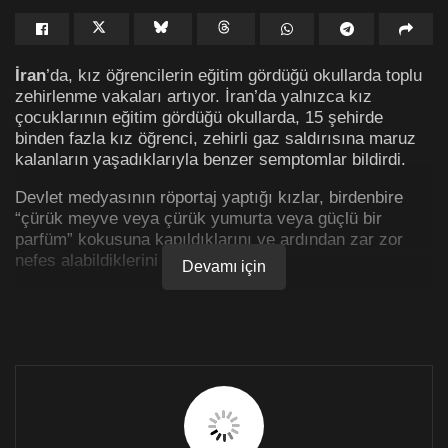
İran
’da, kız öğrencilerin eğitim gördüğü okullarda toplu
zehirlenme vakaları artıyor. İran’da yalnızca kız
çocuklarının eğitim gördüğü okullarda, 15 şehirde
binden fazla kız öğrenci, zehirli gaz saldırısına maruz
kalanların yaşadıklarıyla benzer semptomlar bildirdi.
Devlet medyasının röportaj yaptığı kızlar, birdenbire
“çürük meyve veya çürük yumurta veya güçlü bir
parfüm” kokusuna kapıldıklarını ve ardından zar zor
nefes alabildiklerini söyledi.
Devamı için
Öğrencilerden bazıları kokunun etkisiyle bayıldıklarını
ve arkadaşlarının yardımıyla sürüklenerek temiz
havaya çıkarıldıklarını anlattı. Bazı öğrenciler ise
başlarının döndüğünü ve hasta hissettiklerini aktardı.
Çok sayıda kız hastaneye kaldırıldı.