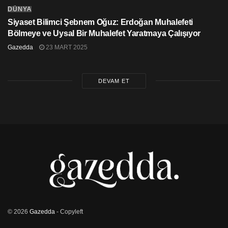
DÜNYA
Siyaset Bilimci Şebnem Oğuz: Erdoğan Muhalefeti
Bölmeye ve Uysal Bir Muhalefet Yaratmaya Çalışıyor
Gazedda
23 MART 2025
DEVAM ET
Öte yandan
İran Öğretmenler Ticaret Derneği
ülke
çapında bir protesto çağrısında bulundu.
Grev çağrısı yaptıktan sonra defalarca tutuklanan
sendikanın yönetim kurulu üyesi
Mohammad Habibi
,
sosyal medyada yaptığı paylaşımda, “Bu saldırıların
arkasında kim varsa öğrencilerin güvenliğinin
bizim
kırmızı çizgimiz
olduğunu bilmelidir” dedi.
Hamaney: Affedilemez
© 2026
Gazedda
- Copyleft