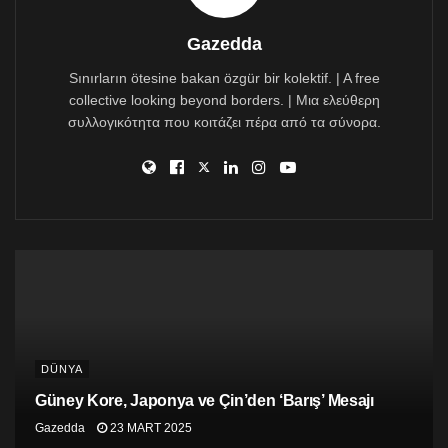
Gazedda
Sınırların ötesine bakan özgür bir kolektif. | A free
collective looking beyond borders. | Μια ελεύθερη
συλλογικότητα που κοιτάζει πέρα από τα σύνορα.
DÜNYA
Güney Kore, Japonya ve Çin’den ‘Barış’ Mesajı
Ebeveynler, zehirlenmeler nedeniyle Kum’daki valilik binasının önünde
protesto yaptı (IRNA)
Gazedda
23 MART 2025