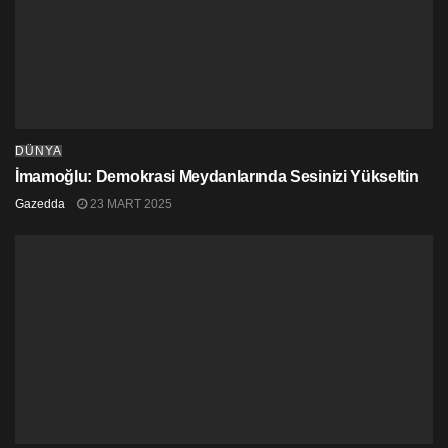
yapıyor” dedi ve ekledi:
“Birçoğu çocuğunu artık okula göndermeyi
düşünmüyor. Yetişkin kızım öğrenci. Bu
zehirli gaz saldırılarının ülke çapındaki
protestolar sırasında yurtlarda başladığını
söylüyor. Aylardır ihbarlar var ama kimse
DÜNYA
ciddiye almıyor.”
İmamoğlu: Demokrasi Meydanlarında Sesinizi Yükseltin
Gazedda
23 MART 2025