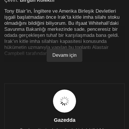
Tony Blair’in, İngiltere ve Amerika Birleşik Devletleri
işgali başlatmadan önce Irak’ta kitle imha silahı stoku
olmadığını bildiğini biliyorum. Bu ifşaat Whitehall’daki
Savunma Bakanlığı merkezinde sade, penceresiz bir
odada gerçekleşen tuhaf bir karşılaşmada bana geldi.
Irak’ın kitle imha silahları kapasitesi konusunda
hükümetin uzmanıyla yapılan bu toplantı Alastair
Campbell tarafından ayarlanmıştı
Devamı için
O bir saat içinde yaşananlar tüyler ürperticiydi. Eğer
bana söylenenler doğruysa, bunun kaçınılmaz tek bir
sonucu olabilir: Başbakan savaşa girerken yalan
söylemiştir!
Yanlış istihbarat
O zamanlar ulusal bir gazetenin siyasi muhabiri olan
bana anlatılan gerçekler, Başbakan’ın ‘yanlış istihbarat’
için özür dilemesinin arkasına saklanma çabasını
Gazedda
gülünç hale getirmektedir. Bu, Blair’e istihbarat
servisleri tarafından Saddam Hüseyin’in dakikalar