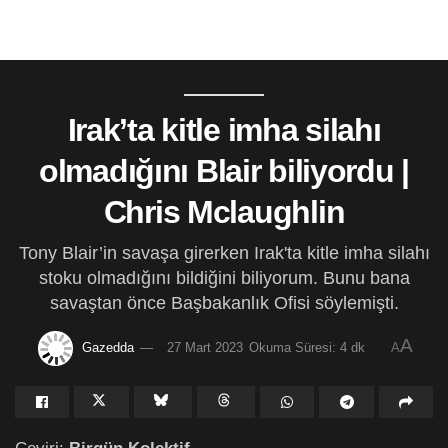
Irak’ta kitle imha silahı
olmadığını Blair biliyordu |
Chris Mclaughlin
Tony Blair’in savaşa girerken Irak'ta kitle imha silahı
stoku olmadığını bildiğini biliyorum. Bunu bana
savaştan önce Başbakanlık Ofisi söylemişti.
A
Gazedda
27 Mart 2023
Okuma Süresi: 4 dk
A
Çeviri:
Birgün Kolektif