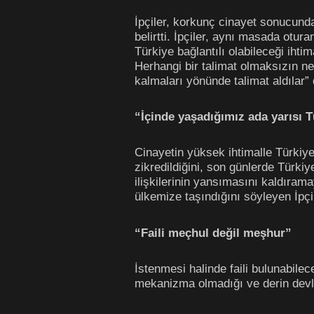
İpçiler, korkunç cinayet sonucund
belirtti. İpçiler, aynı masada otu
Türkiye bağlantılı olabileceği iht
Herhangi bir talimat olmaksızın ne 
kalmaları yönünde talimat aldılar” 
“İçinde yaşadığımız ada yarısı T
Cinayetin yüksek ihtimalle Türkiye
zikredildiğini, son günlerde Türki
ilişkilerinin yansımasını kaldıram
ülkemize taşındığını söyleyen İpçi
“Faili meçhul değil meşhur”
İstenmesi halinde faili bulunabilec
mekanizma olmadığı ve derin devle