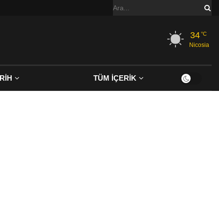
34
°C
Nicosia
RİH
TÜM İÇERİK