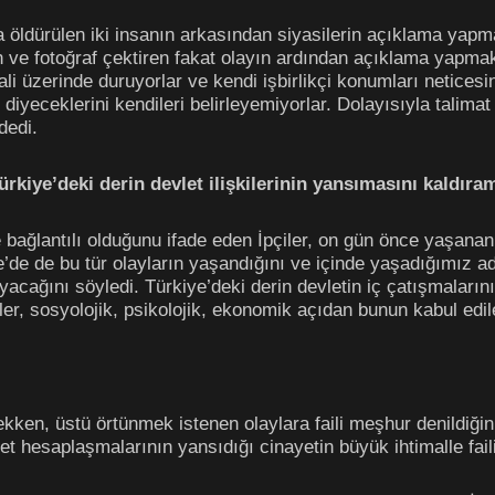
a öldürülen iki insanın arkasından siyasilerin açıklama yapm
ran ve fotoğraf çektiren fakat olayın ardından açıklama yapm
imali üzerinde duruyorlar ve kendi işbirlikçi konumları netic
diyeceklerini kendileri belirleyemiyorlar. Dolayısıyla talima
dedi.
ürkiye’deki derin devlet ilişkilerinin yansımasını kaldıra
 bağlantılı olduğunu ifade eden İpçiler, on gün önce yaşanan
ye’de de bu tür olayların yaşandığını ve içinde yaşadığımız ad
ayacağını söyledi. Türkiye’deki derin devletin iç çatışmaları
ler, sosyolojik, psikolojik, ekonomik açıdan bunun kabul edil
ekken, üstü örtünmek istenen olaylara faili meşhur denildiğin
t hesaplaşmalarının yansıdığı cinayetin büyük ihtimalle fail