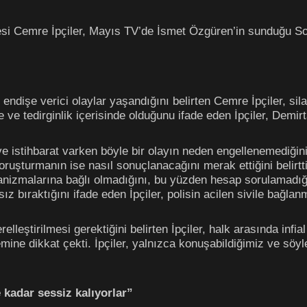
yesi Cemre İpçiler, Mayıs TV’de İsmet Özgüren’in sunduğu 
ndişe verici olaylar yaşandığını belirten Cemre İpçiler, silah
 ve tedirginlik içerisinde olduğunu ifade eden İpçiler, Demirt
e istihbarat varken böyle bir olayın neden engellenemediğini 
ruşturmanın ise nasıl sonuçlanacağını merak ettiğini belirtti.
nizmalarına bağlı olmadığını, bu yüzden hesap sorulamadığı
ız bıraktığını ifade eden İpçiler, polisin acilen sivile bağlan
lleştirilmesi gerektiğini belirten İpçiler, halk arasında infia
emine dikkat çekti. İpçiler, yalnızca konuşabildiğimiz ve sö
 kadar sessiz kalıyorlar”