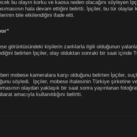
ecek bu olayın korku ve kaosa neden olacağını söyleyen İpçil
ımasının hala devam ettiğini belirtti. İpçiler, bu tür olaylar
erinin bile etkilendiğini ifade etti.
yor”
e görüntüsündeki kişilerin zanlılarla ilgili olduğunun yala
ğini belirten İpçiler, olay olduktan sonraki bir saat içinde 
beri mobese kameralara karşı olduğunu belirten İpçiler, su
unu söyledi. İpçiler, mobese ihalesinin Türkiye şirketine v
nmasının olaydan yaklaşık bir saat sonra yayınlanan fotoğraf 
barat amacıyla kullanıldığını belirtti.