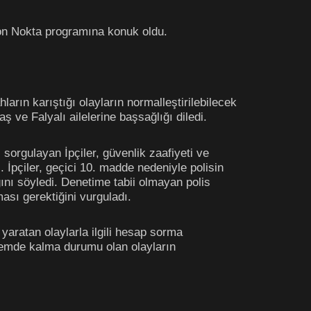
Son Nokta programına konuk oldu.
ların karıştığı olayların normalleştirilebilecek
aş ve Falyalı ailelerine başsağlığı diledi.
sorgulayan İpçiler, güvenlik zaafiyeti ve
 İpçiler, geçici 10. madde nedeniyle polisin
nı söyledi. Denetime tabii olmayan polis
ması gerektiğini vurguladı.
l yaratan olaylarla ilgili hesap sorma
ylemde kalma durumu olan olayların