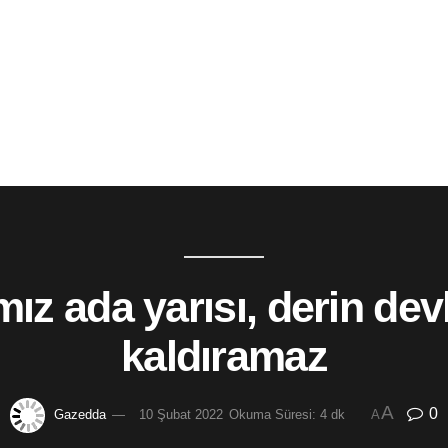
mız ada yarısı, derin de
kaldıramaz
A
0
Gazedda
10 Şubat 2022
Okuma Süresi: 4 dk
A