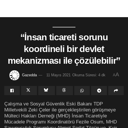
“İnsan ticareti sorunu
koordineli bir devlet
mekanizması ile çözülebilir”
A
Gazedda
11 Mayıs 2021
Okuma Süresi: 4 dk
A
Çalışma ve Sosyal Güvenlik Eski Bakanı TDP
Milletvekili Zeki Çeler ile gerçekleştirilen görüşmeye
Mülteci Hakları Derneği (MHD) İnsan Ticaretiyle
Mücadele Programı Koordinatörü Fezile Osum, MHD
Savunuculuk Sorumlusu Ahmet Sedat Tözün ve Kuir