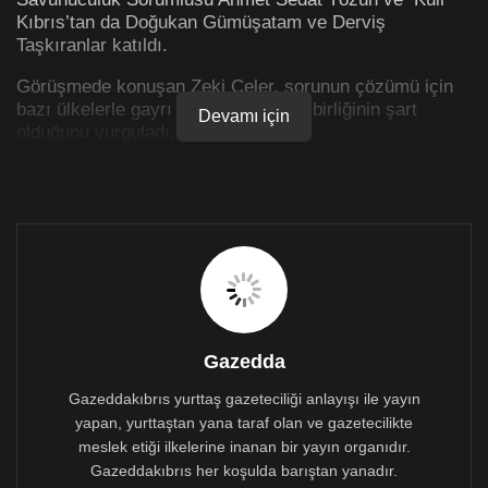
Kıbrıs’tan da Doğukan Gümüşatam ve Derviş
Taşkıranlar katıldı.
Görüşmede konuşan Zeki Çeler, sorunun çözümü için
bazı ülkelerle gayrı resmi de olsa iş birliğinin şart
Devamı için
olduğunu vurguladı.
Osum: İnsan ticareti sorunu koordineli bir devlet
mekanizması ile çözülebilir
Görüşmede konuşan Mülteci Hakları Derneği (MHD)
İnsan Ticaretiyle Mücadele Programı Koordinatörü
Fezile Osum, ‘İnsan Ticareti’ sorununun birçok paydaşı
olduğunu , bu sorunun koordineli bir devlet
mekanizması ile çözülebileceğini vurguladı.
Gazedda
Çok çeşitli ve büyük bir sorunla karşı karşıyayız diyen
Osum, sorunun Çalışma Bakanlığı, İçişleri Bakanlığı,
Gazeddakıbrıs yurttaş gazeteciliği anlayışı ile yayın
Sağlık Bakanlığı, Eğitim Bakanlığı gibi birçok paydaşı
yapan, yurttaştan yana taraf olan ve gazetecilikte
olduğunu vurguladı.
meslek etiği ilkelerine inanan bir yayın organıdır.
Gazeddakıbrıs her koşulda barıştan yanadır.
Osum: İnsan ticaretini önleme şubesi kurulmasını