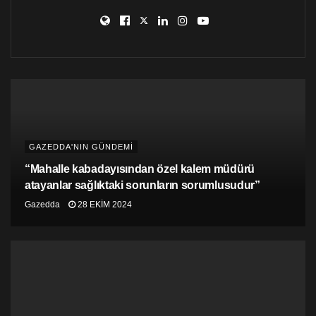
talep ediyoruz
Fezile Osum , strateji ve eylem planı çerçevesinde
İçişleri Bakanlığı koordinasyonluğunda ‘İnsan Ticaretini
Önleme Şubesi’ adı altında bir mekanizma kurulmasını
talep ettiklerini belirtti.
“İçişleri Bakanlığı altında bir koordinasyon yapısı
olması gerekir ki sömürü durumlarında koordineli bir
şekilde çalışabilelim” diyen Fezile Osum, tüm birimlerin
GAZEDDA'NIN GÜNDEMİ
de Çalışma Bakanlığı ile eşgüdüm halinde çalışmasının
önemine işaret etti.
“Mahalle kabadayısından özel kalem müdürü
atayanlar sağlıktaki sorunların sorumlusudur”
PGM bünyesinde insan ticareti ile mücadele birimi
Gazedda
28 EKIM 2024
…
Polis Genel Müdürlüğü bünyesinde de ‘İnsan Ticareti
ile Mücadele Birimi’ kurulması gerektiğini anlatan
Osum, Kıbrıs Cumhuriyeti’nde böyle bir yapı olduğunu ,
özel eğitim alan 15 polis memurunun farklı ilçelerde
sadece insan ticareti ile ilgili görev yaptığını belirtti.