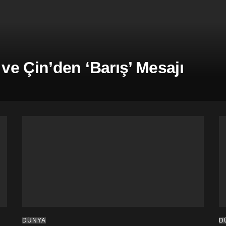
e Çin’den ‘Barış’ Mesajı
DÜNYA
D