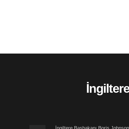
İngilter
İngiltere Başbakanı Boris Johnson