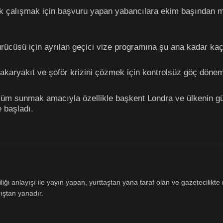
k çalışmak için başvuru yapan yabancılara ekim başından ma
ürücüsü için ayrılan geçici vize programına şu ana kadar kaç 
karyakıt ve şoför krizini çözmek için kontrolsüz göç dönemi
çözüm sunmak amacıyla özellikle başkent Londra ve ülkenin 
 başladı.
ği anlayışı ile yayın yapan, yurttaştan yana taraf olan ve gazetecilikte m
ıştan yanadır.