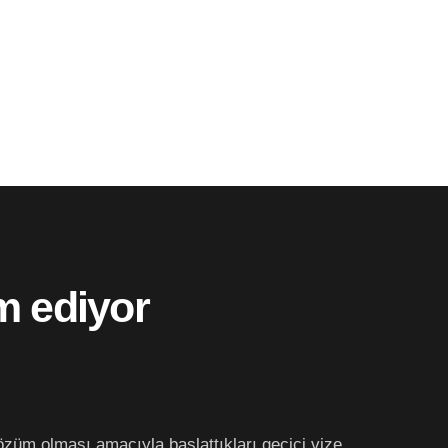
am ediyor
züm olması amacıyla başlattıkları geçici vize