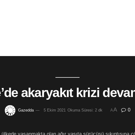
e’de akaryakıt krizi dev
A
0
Gazedda
5 Ekim 2021
Okuma Süresi: 2 dk
A
 ülkede yaşanmakta olan ağır vasıta sürücüsü sıkıntısına çö