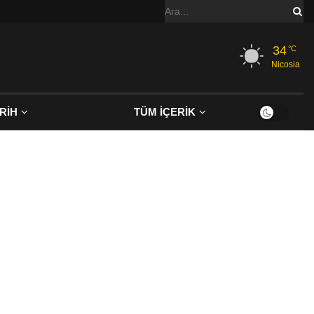
34
°C
Nicosia
RİH
TÜM İÇERİK