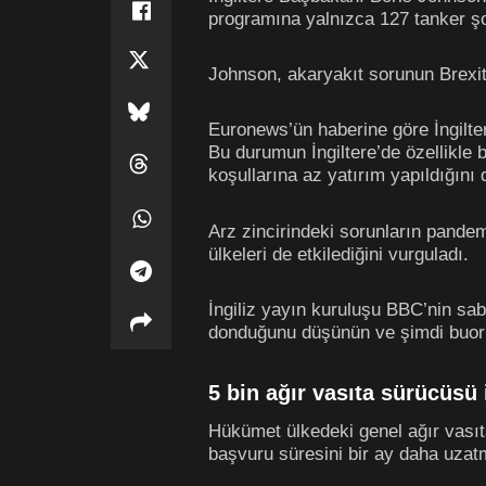
programına yalnızca 127 tanker şo
Johnson, akaryakıt sorunun Brexit
Euronews’ün haberine göre İngilter
Bu durumun İngiltere’de özellikle
koşullarına az yatırım yapıldığını 
Arz zincirindeki sorunların pand
ülkeleri de etkilediğini vurguladı.
İngiliz yayın kuruluşu BBC’nin sa
donduğunu düşünün ve şimdi buorula
5 bin ağır vasıta sürücüsü 
Hükümet ülkedeki genel ağır vasıt
başvuru süresini bir ay daha uzatm