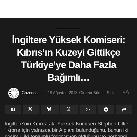
İngiltere Yüksek Komiseri:
Kıbrıs’ın Kuzeyi Gittikçe
Türkiye’ye Daha Fazla
Bağımlı…
A
Gazedda
18 Ağustos 2018
Okuma Süresi: 9 dk
A
İngiltere’nin Kıbrıs’taki Yüksek Komiseri Stephen Lillie
“Kıbrıs için yalnızca bir A planı bulunduğunu, bunun iki
kesimli, iki toplumlu federasyon olduğunu ve herhangi