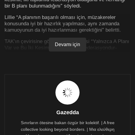
bir B planı bulunmadığını” söyledi.
Lillie “A planının başarılı olması için, müzakereler
konusunda iyi bir hazırlık yapılması, aynı zamanda
kamuoyunun da iyi hazırlanması gerektiğini” belirtti.
TAK’ın çevirisine göre Alithia gazetesi “Yalnızca A Planı
Devamı için
Var ve Bu İki Kesimli İki Toplumlu Federasyondur-
İngiliz Yüksek Komiserinden Kıbrıs Sorunuyla İlgili
Önemli Notlar” başlıklı haberinde, Lillie’nin Kıbrıs Haber
Ajansı KİPE’ye verdiği demece geniş yer ayırdı.
Gazeteye göre Lillie, “kalıcı bir çözüm ve adanın kalıcı
bir şekilde yeniden birleşmesine temel sağlayabilecek,
tam bir anlaşmaya dönüşebilecek iyi bir plan ortaya
çıkması için, Crans-Montana’daki momentumun
sonsuza dek kaybolmaması amacıyla, tüm müdahil
tarafların şimdi fırsatı yakalamalarının önemli olduğuna”
Gazedda
da işaret etti.
Sınırların ötesine bakan özgür bir kolektif. | A free
“ZAMAN NEGATİF İŞLİYOR”
collective looking beyond borders. | Μια ελεύθερη