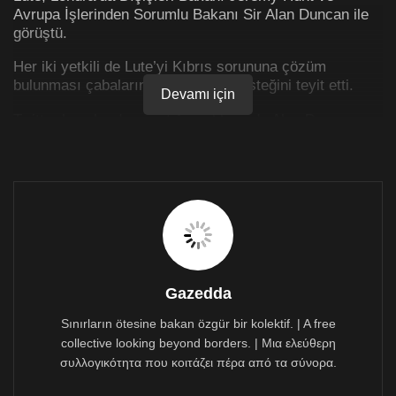
Avrupa İşlerinden Sorumlu Bakanı Sir Alan Duncan ile
görüştü.
Her iki yetkili de Lute’yi Kıbrıs sorununa çözüm
bulunması çabalarına Londra’nın desteğini teyit etti.
Devamı için
Twitter hesabından yaptığı açıklamada Alan Duncan,
söz konusu görüşmeyi verimli olarak niteledi.
Avrupa İşlerinden Sorumlu Bakan “siyasi iradeyle bir
çözüme ulaşılabilir” dedi.
The Foreign Secretary and I today reiterated
UK’s support for
#Cyprus
settlement in
productive meeting with
@UN
Cyprus
consultant Jane Holl
Gazedda
Lute. With political will, an agreement
Sınırların ötesine bakan özgür bir kolektif. | A free
remains within reach.
collective looking beyond borders. | Μια ελεύθερη
pic.twitter.com/DZ3EJMTevw
συλλογικότητα που κοιτάζει πέρα από τα σύνορα.
— Sir Alan Duncan (@SirAlanDuncan)