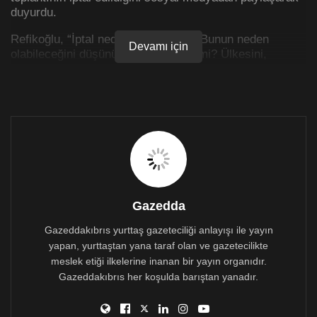
duyurdu.
Refikoğlu, “İptal nedeni belirtilmedi. Bunun neden
Devamı için
olabileceğini düşünüyorsunuz değil mi? Ülkesini,
bölgesini seven bu işin peşinde olsun, gözü açık olsun,
mücadele etsin. Çünkü kapalı kapılar arkasında çok
farklı şeyler oluyor. Bu arada aklıma gelmişken
söyleyim, İçişleri Bakanı ve Şehir Planlama Dairesi
Müdürü üstlerinde hiç bir baskı yok demişti geçtiğimiz
hafta, öyle mi?” dedi.
Gazedda
Gazeddakıbrıs yurttaş gazeteciliği anlayışı ile yayın
yapan, yurttaştan yana taraf olan ve gazetecilikte
meslek etiği ilkelerine inanan bir yayın organıdır.
Gazeddakıbrıs her koşulda barıştan yanadır.