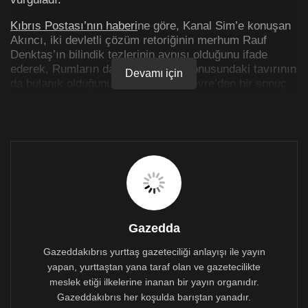
Kıbrıs Postası’nın haberi
ne göre, Kanal Sim’e konuşan
Akıncı, iki devletli çözüm retoriğinin merhum Rauf
Denktaş’ın bilindik tezlerinin aynısı olduğunu ifade
ederek, Rumların da siyasi eşitlik konusundaki tavırının
Devamı için
da bulanık olduğunu, bu tavırla Cenevre’den bir sonuç
çıkmasının beklemediğini belirtti.
Haberin tamamını okumak için tıklayınız >>>
Gazedda
Gazeddakıbrıs yurttaş gazeteciliği anlayışı ile yayın
yapan, yurttaştan yana taraf olan ve gazetecilikte
meslek etiği ilkelerine inanan bir yayın organıdır.
Gazeddakıbrıs her koşulda barıştan yanadır.