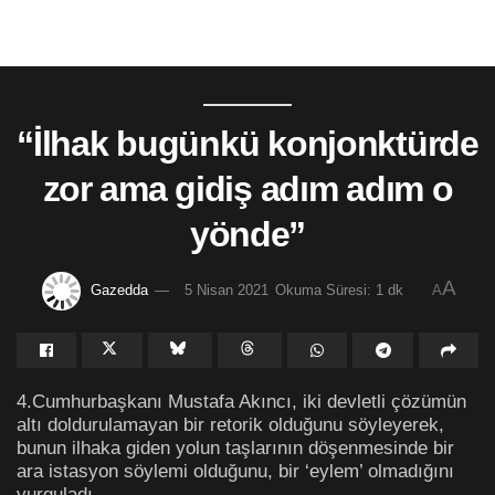
“İlhak bugünkü konjonktürde
zor ama gidiş adım adım o
yönde”
A
Gazedda
5 Nisan 2021
Okuma Süresi: 1 dk
A
4.Cumhurbaşkanı Mustafa Akıncı, iki devletli çözümün
altı doldurulamayan bir retorik olduğunu söyleyerek,
bunun ilhaka giden yolun taşlarının döşenmesinde bir
ara istasyon söylemi olduğunu, bir ‘eylem’ olmadığını
vurguladı.