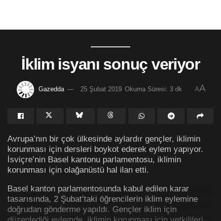
İklim isyanı sonuç veriyor
A
Gazedda
25 Şubat 2019
Okuma Süresi: 3 dk
A
Avrupa’nın bir çok ülkesinde aylardır gençler, iklimin
korunması için dersleri boykot ederek eylem yapıyor.
İsviçre’nin Basel kantonu parlamentosu, iklimin
korunması için olağanüstü hal ilan etti.
Basel kanton parlamentosunda kabul edilen karar
tasarısında, 2 Şubat’taki öğrencilerin iklim eylemine
doğrudan gönderme yapıldı. Gençler iklim için
düzenlediği eylemde, iklimin korunması için yetkilileri