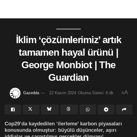
İklim ‘çözümlerimiz’ artık
tamamen hayal ürünü |
George Monbiot | The
Guardian
A
Gazedda
22 Kasım 2024
Okuma Süresi: 6 dk
A
Cop29’da kaydedilen ‘ilerleme’ karbon piyasaları
konusunda olmuştur: büyülü düşünceler, aşırı
iddialar ve çarpıtılmış gerçekler dünyası
!