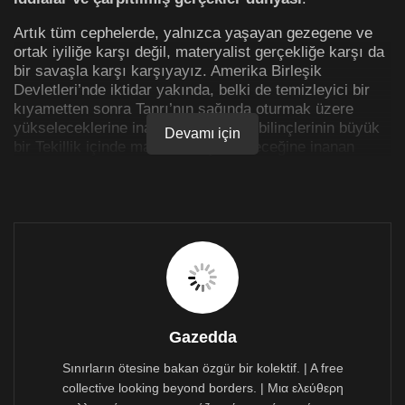
Artık tüm cephelerde, yalnızca yaşayan gezegene ve
ortak iyiliğe karşı değil, materyalist gerçekliğe karşı da
bir savaşla karşı karşıyayız. Amerika Birleşik
Devletleri’nde iktidar yakında, belki de temizleyici bir
kıyametten sonra Tanrı’nın sağında oturmak üzere
yükseleceklerine inanan insanlar ile bilinçlerinin büyük
Devamı için
bir Tekillik içinde makinelere yükleneceğine inanan
insanlar arasında paylaşılacak.
Hristiyanların göğe yükseliş (rapture) inancı ile
teknolojinin kendinden geçme (rapture) inancı temelde
aynıdır. Her ikisi de “madde düalizminin” örnekleridir:
zihnin ya da ruhun bedenden ayrı bir alemde var
olabileceği fikri. Bu fikir genellikle Dünya’daki yaşamın
kirli ortamından kaçma arzusunu tetikler. Bir kez
kendinden geçme gerçekleştiğinde, yaşayan bir
gezegene ihtiyaç kalmayacaktır.
Gazedda
Ancak Donald Trump’ın yüksek makamlara atadığı
Sınırların ötesine bakan özgür bir kolektif. | A free
niteliksiz, bilimi inkar eden fanatiklere işaret etmek
collective looking beyond borders. | Μια ελεύθερη