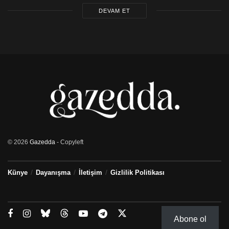
DEVAM ET
İki Toplumlu Barış İnisiyatifi Üye Örgütleri
© 2026
Gazedda
- Copyleft
Künye
Dayanışma
İletişim
Gizlilik Politikası
Abone ol