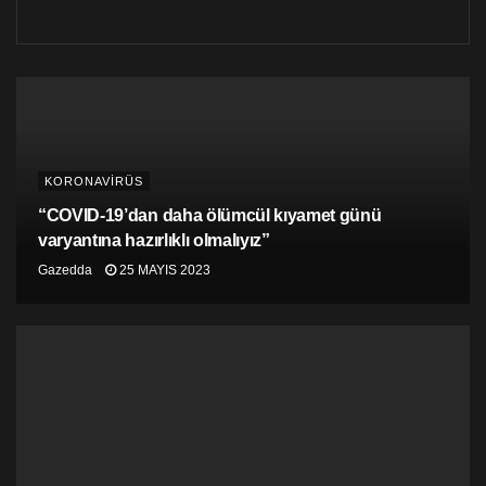
Bölgelere göre dağılım şöyle:
Lefkoşa
3
Gönyeli
3
Mağusa
3
KORONAVİRÜS
Beyarmudu
3
“COVID-19’dan daha ölümcül kıyamet günü
varyantına hazırlıklı olmalıyız”
Girne
2
Gazedda
25 MAYIS 2023
Lapta
9
Alsancak
4
Karpaz
22
Yurtdışından gelenler
3