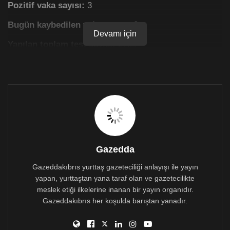
Pozitif vaka sayısı:
3
Bugün kaybedilen vaka sayısı:
0
Devamı için
Yapılan toplam test sayısı:
2785
Toplam saptanan pozitif vaka sayısı:
91
Toplam kaybedilen hasta sayısı:
2
İyileşip taburcu edilen:
36
Tedavisi devam eden:
53
Yoğun bakımda yatan hasta sayısı:
2
Gazedda
Dün ve bugün toplamda 7 kktc vatandaşı iyileşip
Gazeddakıbrıs yurttaş gazeteciliği anlayışı ile yayın
taburcu edilmiştir. Yoğun bakımdaki hastaların durumu
yapan, yurttaştan yana taraf olan ve gazetecilikte
stabildir. Normal servisteki hastaların durumu iyidir. 3
meslek etiği ilkelerine inanan bir yayın organıdır.
otelde kalan ve gözlem altında tutulan vatandaşlara
Gazeddakıbrıs her koşulda barıştan yanadır.
gerekli tetkiklerin ardından 3 pozitif vaka tespit
edilmiştir. Temaslı takip ekipleri çalışmalarına devam
ediyor.