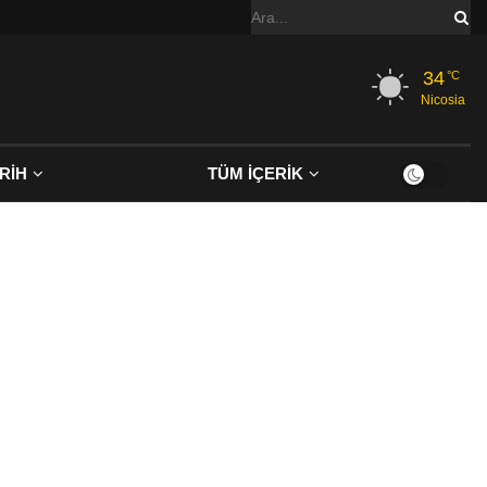
34
°C
Nicosia
RİH
TÜM İÇERİK