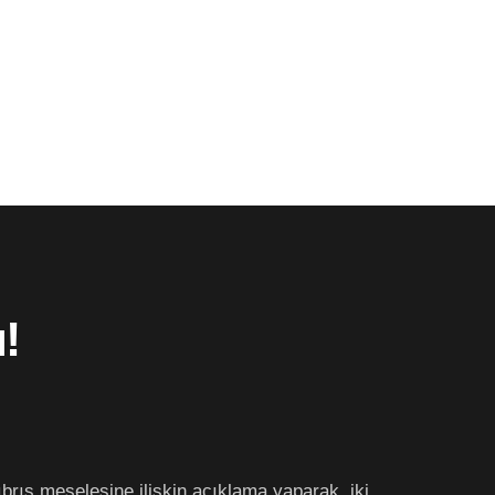
ı!
ıbrıs meselesine ilişkin açıklama yaparak, iki