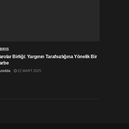
IBRIS
rolar Birliği: Yargının Tarafsızlığına Yönelik Bir
arbe
azedda
22 MART 2025