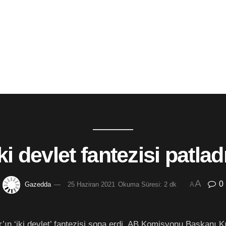
ki devlet fantezisi patlad
A
0
Gazedda
25 Haziran 2021
Okuma Süresi: 2 dk
A
’ın ‘iki devlet’ fantezisi sona erdi. AB Komisyonu Başkanı K