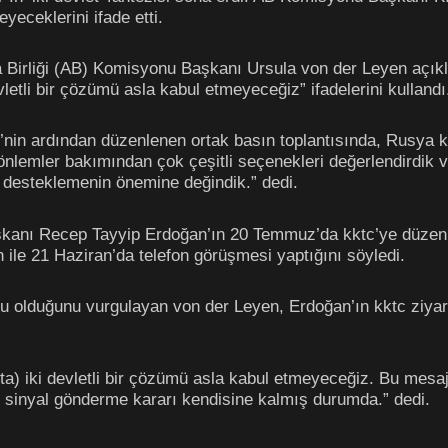
yeceklerini ifade etti.
a Birliği (AB) Komisyonu Başkanı Ursula von der Leyen açı
evletli bir çözümü asla kabul etmeyeceğiz” ifadelerini kullandı
i’nin ardından düzenlenen ortak basın toplantısında, Rusya
ı önlemler bakımından çok çeşitli seçenekleri değerlendirdik 
ı desteklemenin önemine değindik.” dedi.
anı Recep Tayyip Erdoğan’ın 20 Temmuz’da kktc’ye düzenleme
ile 21 Haziran’da telefon görüşmesi yaptığını söyledi.
 olduğunu vurgulayan von der Leyen, Erdoğan’ın kktc ziyaret
’ta) iki devletli bir çözümü asla kabul etmeyeceğiz. Bu mes
 sinyal gönderme kararı kendisine kalmış durumda.” dedi.