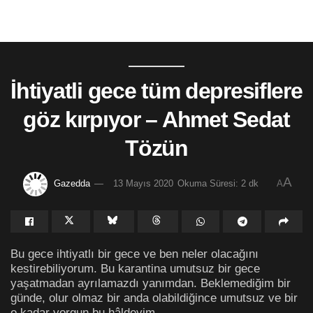
İhtiyatli gece tüm depresiflere
göz kırpıyor – Ahmet Sedat
Tözün
A
Gazedda
13 Mayıs 2020
Okuma Süresi: 2 dk
A
Bu gece ihtiyatlı bir gece ve ben neler olacağını
kestirebiliyorum. Bu karantina umutsuz bir gece
yaşatmadan ayrılamazdı yanımdan. Beklemediğim bir
günde, olur olmaz bir anda olabildiğince umutsuz ve bir
o kadar yorgun bu hâldeyim.