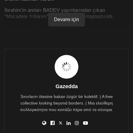
İbrahim’in anıları BADEV yayınlarından çıkan
“Mücadele Yıllarım” başlıklı eserde kitaplaştırıldı.
Devamı için
Aynı zamanda Ahmet An’ın “İşçi Sınıfımızın İlk
Öncüleri” isimli Khora yayınları tarafından basılan
kitapta da Hulus İbrahim’e geniş yer verilmektedir.
Gazedda
Sınırların ötesine bakan özgür bir kolektif. | A free
collective looking beyond borders. | Μια ελεύθερη
συλλογικότητα που κοιτάζει πέρα από τα σύνορα.