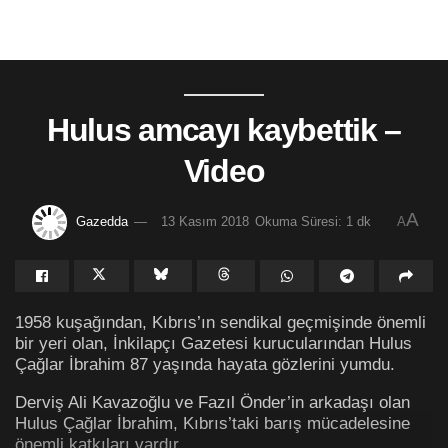
Hulus amcayı kaybettik –
Video
A
Gazedda
13 Kasım 2018
Okuma Süresi: 1 dk
A
1958 kuşağından, Kıbrıs’ın sendikal geçmişinde önemli
bir yeri olan, İnkilapçı Gazetesi kurucularından Hulus
Çağlar İbrahim 87 yaşında hayata gözlerini yumdu.
Derviş Ali Kavazoğlu ve Fazıl Önder’in arkadaşı olan
Hulus Çağlar İbrahim, Kıbrıs’taki barış mücadelesine
önemli katkıları vardır.