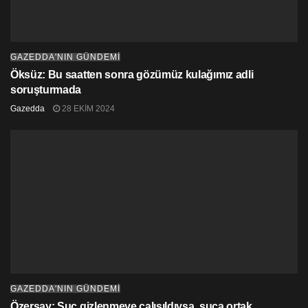
GAZEDDA'NIN GÜNDEMİ
Öksüz: Bu saatten sonra gözümüz kulağımız adli
soruşturmada
Gazedda
28 EKIM 2024
GAZEDDA'NIN GÜNDEMİ
Özersay: Suç gizlenmeye çalışıldıysa, suça ortak