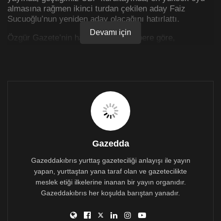
almasına rağmen ikinci turdan çekilen aday Faiz
Sucuoğlu’nun yeniden aday olacağını hatırlattı.
Devamı için
Özgür Gazete’nin haberleştirdiği habere göre,
Sucuoğlu’nun Türkiye’yi töhmet altında bıraktığını ileri
süren Arıklı, “Faiz Bey neden çekildiğini hala
açıklayamadı ama ‘baskı var’ diyor. Her şeye rağmen
tekrar adayım’ diyor. O zaman niye çekildin, ne gerek
vardı? Bir de Türkiye’yle ilişkilerini tam düzeltmeden
partinin başına yani Başbakanlığa oynuyor” dedi.
Haberin tamamını okumak için tıklayınız >>>
Gazedda
Gazeddakıbrıs yurttaş gazeteciliği anlayışı ile yayın
yapan, yurttaştan yana taraf olan ve gazetecilikte
meslek etiği ilkelerine inanan bir yayın organıdır.
Gazeddakıbrıs her koşulda barıştan yanadır.