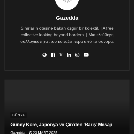
SOL Parti üyeleri, polis kuşatmasına karşın “Hükümet
istifa” sloganlarıyla ilçe örgütünden çıktıkları sırada
Gazedda
sarıldılar.
Sınırların ötesine bakan özgür bir kolektif. | A free
Polis, SOL Parti MYK Üyesi Alper Taş ve İstanbul İl
collective looking beyond borders. | Μια ελεύθερη
Başkanı Deniz Demirdöğen’in de araralrında olduğu
συλλογικότητα που κοιτάζει πέρα από τα σύνορα.
göstericileri gözaltına aldı.
SOL Parti Twitter hesabından yaptığı açıklamada yüze
yakın parti üyesinin gözaltına alındığını duyurdu.
Haberciler de göz altında
DÜNYA
Güney Kore, Japonya ve Çin’den ‘Barış’ Mesajı
Gazedda
23 MART 2025