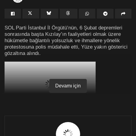
SOL Parti İstanbul İl Örgütü’nün, 6 Şubat depremleri
sonrasında başta Kızılay’ın faaliyetleri olmak üzere
hükümetle bağlantılı yolsuzluk ve ihmallere yönelik
protestosuna polis müdahale etti, Yüze yakın gösterici
gözaltına alındı.
Devamı için
Protestonun SOL Parti’nin Kadıköy İlçe Örgütü’nün yer
aldığı Bahariye Caddesi’nde gerçekleştirileceğini haber
alan polis, ilçe örgütü çevresini ve semti kuşatmaya
aldı.