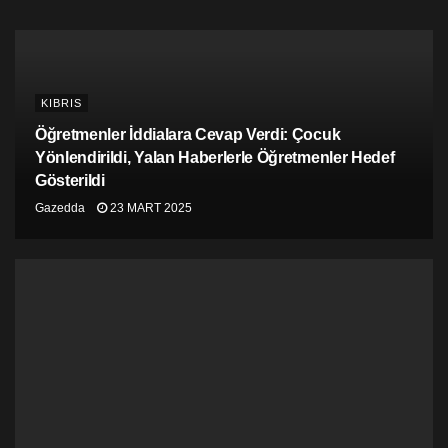
Bu sabah 07.30 sıralarında Ercan Havaalanı’ndan
İstanbul’a hareket edecek heyette, Başbakan
Yardımcılığı ve Dışişleri Bakanlığı Özel Kalem Müdürü
Sunat Altuğ ile Protokol Müdürü Cem Topçu da yer aldı.
Heyet bu akşam adaya dönecek.
KIBRIS
Öğretmenler İddialara Cevap Verdi: Çocuk
Yönlendirildi, Yalan Haberlerle Öğretmenler Hedef
Gösterildi
Gazedda
23 MART 2025