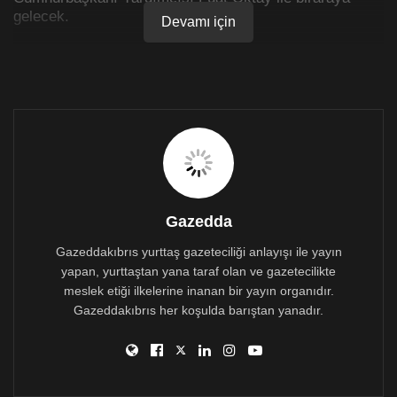
gelecek.
Devamı için
Başbakan Ersin Tatar ile Başbakan Yardımcısı ve
Dışişleri Bakanı Kudret Özersay günübirlik çalışma
ziyareti kapsamında bugun İstanbul’a gidiyor.
Maliye Bakanı Olgun Amcaoğlu’nun da eşlik edeceği
Başbakan Tatar ile Başbakan Yardımcısı ve Dışişleri
Bakanı Özersay öğleden sonra Türkiye Cumhuriyeti
Cumhurbaşkanı Recep Tayyip Erdoğan ve
Cumhurbaşkanı Yardımcısı Fuat Oktay ile biraraya
gelecek.
Başbakan Yardımcısı ve Dışişleri Bakanı Kudret
Gazedda
Özersay TAK’a yaptığı açıklamada, görüşmede
Gazeddakıbrıs yurttaş gazeteciliği anlayışı ile yayın
özellikle ekonomik ve mali konuların ele alınacağını
yapan, yurttaştan yana taraf olan ve gazetecilikte
belirtti.
Kudret Özersay, UBP-HP Koalisyon Hükümeti’nin
meslek etiği ilkelerine inanan bir yayın organıdır.
güven oyu almasının ardından Türkiye Cumhuriyeti
Gazeddakıbrıs her koşulda barıştan yanadır.
yetkilileri ile çalışma toplantısı yapacaklarını ifade
ederek, “Toplantıda Kıbrıs meselesi ve Doğu
Akdeniz’deki son durum, özellikle ekonomik ve mali
konular ele alınacak” dedi.