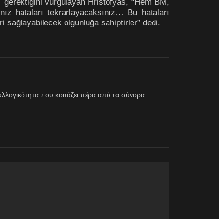
ri gerektiğini vurgulayan Hristofyas, “Hem BM,
ız hataları tekrarlayacaksınız… Bu hataları
eri sağlayabilecek olgunluğa sahiptirler” dedi.
η συλλογικότητα που κοιτάζει πέρα από τα σύνορα.