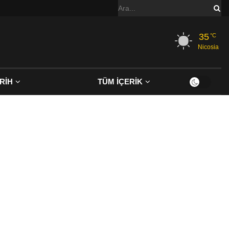
35
°C
Nicosia
RİH
TÜM İÇERİK