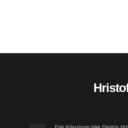
Hristo
Eski Kıbrıslırum lider Dimitris H