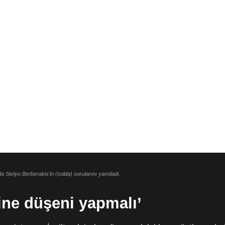
’da Stelyo Berberakis’in (solda) sorularını yanıtladı.
ine düşeni yapmalı’