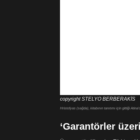
copyright
STELYO BERBERAKİS
Hristofyas (sağda), kitabının tanıtımı için gittiği Atina
‘Garantörler üzer