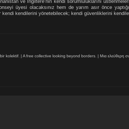
nanistan ve İngiltere’nin kendi sorumluluklarını üstlenmele
onseyi üyesi olacaksınız hem de yarım asır önce yaptığın
ar kendi kendilerini yönetebilecek; kendi güvenliklerini kendil
bir kolektif. | A free collective looking beyond borders. | Μια ελεύθερ