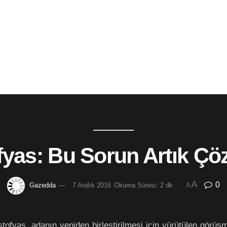
fyas: Bu Sorun Artık Çö
A
0
Gazedda
7 Aralık 2016
Okuma Süresi: 2 dk
A
ristofyas, adanın yeniden birleştirilmesi için yürütülen gö