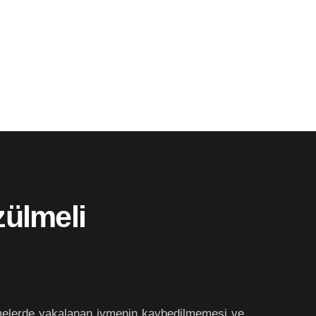
zülmeli
rüşmelerde yakalanan ivmenin kaybedilmemesi ve