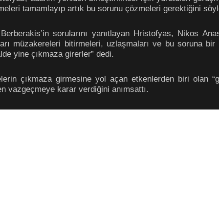
üşmeleri tamamlayıp artık bu sorunu çözmeleri gerektiğini söyl
rberakis’in sorularını yanıtlayan Hristofyas, Nikos Anasta
arı müzakereleri bitirmeleri, uzlaşmaları ve bu soruna bir
alde yine çıkmaza girerler” dedi.
elerin çıkmaza girmesine yol açan etkenlerden biri olan “
n vazgeçmeye karar verdiğini anımsattı.