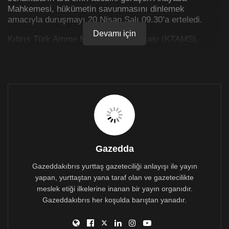
Mahkemesi, hükümetin savunmasını dinlemek
amacıyla duruşmayı 20 Nisan Salı 09.30’a erteledi.
Devamı için
Kıbrıs Türk Amme Memurları Sendikası (KTAMS),
Kıbrıs Türk Kamu Görevlileri Sendikası (KAMUSEN),
Kamu İşçileri Sendikası (KAMU-İŞ), Gümrük
Çalışanları Sendikası (GÜÇ-SEN), Gelir ve Vergi
Dairesi Çalışanları Sendikası (VERGİ-SEN) ve Kıbrıs
Türk Hemşireler ve Ebeler Sendikası (KTHES), Hayat
Pahalılığı ödeneğinin durdurulmasını dün yargıya
taşımıştı.
Sendikal Platform ve HAKSEN de dava dosyaladı
Gazedda
Sendikal Platform ve HAKSEN de bugün konu hakkında
dava dosyalayarak, ara emri başvurusunda bulundu.
Gazeddakıbrıs yurttaş gazeteciliği anlayışı ile yayın
yapan, yurttaştan yana taraf olan ve gazetecilikte
KTAMS Başkanı Güven Bengihan, hayat pahalılığı
meslek etiği ilkelerine inanan bir yayın organıdır.
ödeneğinin durdurulmasıyla mücadeleye devam
Gazeddakıbrıs her koşulda barıştan yanadır.
edeceklerini ve yasanın Meclis’ten geçmemesi için
eylemlerini sürdüreceklerini söyledi.