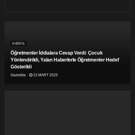
Sendikal Platform ve kamuda örgütlü 6 sendika
(KTAMS, KAMUSEN, KAMU-İŞ, GÜÇ-SEN, VERGİ-
SEN, KTHES) hayat pahalılığı ödeneğinin
durdurulmasına karşı dosyaladığı davanın görüşülecek
olmasından dolayı Mahkemeler önünde basın
açıklaması yaptı.
KIBRIS
Sendikalar adına ortak açıklama yapan KTAMS Başkanı
Öğretmenler İddialara Cevap Verdi: Çocuk
Güven Bengihan, adaletsizlik ve haksızlığa karşı
mücadele başlatan tüm sendikalar adına konuşacağını
Yönlendirildi, Yalan Haberlerle Öğretmenler Hedef
belirtti.
Gösterildi
Gazedda
23 MART 2025
“Amacımız ve gailemiz tek”
Amaçları ve gailelerini tek olduğunu dile getiren
Bengihan, hükümetin adaletsiz ve haksızca çıkardığını
belirttiği yasa gücünde kararnamenin iptali için tüm
sendikaların dava açtığını ve bugün davaların
görüşülmeye başlandığını kaydetti.
Anayasa Mahkemesi’nin tek taraflı başvurulara bir
karar üretmesinin çok doğru bulunmadığını, yürütmenin