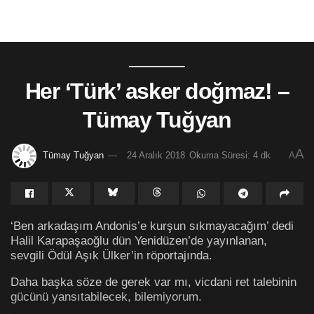
Her ‘Türk’ asker doğmaz! –
Tümay Tuğyan
A
Tümay Tuğyan
24 Aralık 2018
Okuma Süresi: 4 dk
A
‘Ben arkadaşım Andonis’e kurşun sıkmayacağım’ dedi
Halil Karapaşaoğlu dün Yenidüzen’de yayınlanan,
sevgili Ödül Aşık Ülker’in röportajında.
Daha başka söze de gerek var mı, vicdani ret talebinin
gücünü yansıtabilecek, bilemiyorum.