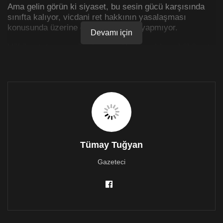
Ama gelin görün ki siyaset, bu sesin gücü karşısında
sınıfta kalıyor, vicdani ret hakkının yasalaşması
konusunda üzerine düşeni layıkıyla yapmıyor.
Devamı için
Hükümet, topu ayağında çevirdikçe çeviriyor, hükümet
programında yer alan bu vaadi yerine getirecek siyasi
iradeyi, ne yazık ki
göstermiyor.
***
Askerliği zorunlu bir hizmet olmaktan çıkaran ülkelerin
sayısı giderek artsa da, tıpkı Kıbrıs’ın hem kuzeyinde
hem de güneyinde olduğu gibi, zorunlu askerlik
uygulamasını devam ettiren ülkeler de var elbette.
Tümay Tuğyan
Ancak zorunlu askerliğin yürürlükte olması, bu hizmette
Gazeteci
bulunmak istemeyenlerin, zorla silah altına alınması
için bir gerekçe oluşturmuyor.
Avrupa Birliği ve NATO gibi iki büyük önemli oluşuma
bakacak olursak, örneğin 28 üyeli AB’de askerliğin
zorunlu olduğu ülkelerin tümünde, vicdani ret hakkı