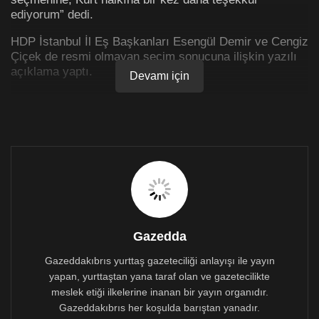
ediyorum” dedi.
HDP İstanbul İl Eş Başkanları Esengül Demir ve Cengiz
Çiçek de resmi olmayan seçim sonucuna ilişkin yazılı
açıklama yaptı.
Devamı için
Ortaya çıkan sonucun
‘toplumsal bir demokratik
mücadele sürekliliğine dönüşeceğine inanıldığının
‘
vurgulandığı açıklamada şöyle dendi:
“Değerli Yoldaşlar;
Kayyumlara, siyasal soykırım operasyonlarına, Sur
ve Cizre’deki katliamlara, emeğin sömürüsüne,
doğanın talanına, kadınlara yönelik cins kırımına,
gençlerin geleceksizleştirmelerine karşı eşitlik,
Gazedda
adalet, demokrasi ve özgürlük mücadelesine
katkılarınızdan dolayı yürek dolusu şükranlarımızı
Gazeddakıbrıs yurttaş gazeteciliği anlayışı ile yayın
sunuyoruz.
yapan, yurttaştan yana taraf olan ve gazetecilikte
meslek etiği ilkelerine inanan bir yayın organıdır.
Sandıkta ortaya çıkan demokratik ittifak ruhunun
Gazeddakıbrıs her koşulda barıştan yanadır.
seçim süreçlerini aşan toplumsal bir demokratik