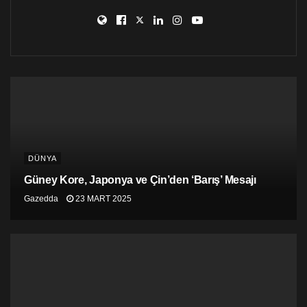
mücadele sürekliliğine dönüşeceğine olan
inancımızla sizleri selamlıyoruz. 24 Haziranla
birlikte demokrasi ve özgürlük mücadelesi için
görev başındayız.
Demokrasi İttifakını örelim Türkiye’yi
demokratikleştirelim!
Bitmeyen sevgi ve selamlarımızla!”
DÜNYA
Güney Kore, Japonya ve Çin’den ‘Barış’ Mesajı
Gazedda
23 MART 2025