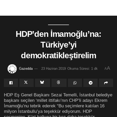
HDP’den İmamoğlu’na:
Türkiye’yi
demokratikleştirelim
A
Gazedda
23 Haziran 2019
Okuma Süresi: 1 dk
A
HDP Eş Genel Başkanı Sezai Temelli, İstanbul belediye
başkanı seçilen ‘millet ittifakı’nın CHP’li adayı Ekrem
İmamoğlu’nu tebrik ederek “Bu seçimlere katılan 16
milyon İstanbullu’ya teşekkür ediyorum. HDP
seçmenine, Kürt halkına bir kez daha teşekkür