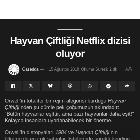
Hayvan Çiftliği Netflix dizisi
oluyor
A
Gazedda
15 Ağustos 2018
Okuma Süresi: 2 dk
A
Orwell’in totaliter bir rejim alegorisi kurduğu
Hayvan
Çiftliği
’nden şu cümle pek çoğumuzun aklındadır:
“Bütün hayvanlar eşittir, ama bazı hayvanlar daha eşit!”
Kolayca insanlara uyarlanabilecek bir önerme.
Orwell’in distopyaları
1984
ve
Hayvan Çiftliği
’nin
ülkemizde en çok satanlar listelerinde sürekli kendine